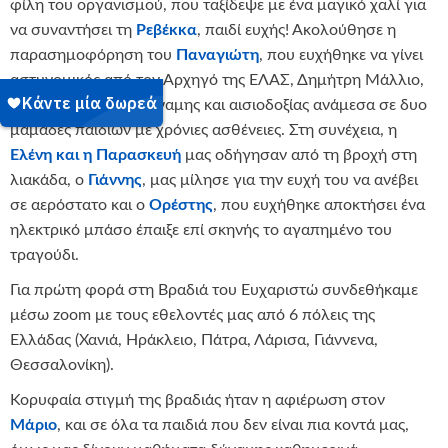
φίλη του οργανισμού, που ταξίδεψε με ένα μαγικό χαλί για
να συναντήσει τη
Ρεβέκκα
, παιδί ευχής! Ακολούθησε η
παρασημοφόρηση του
Παναγιώτη
, που ευχήθηκε να γίνει
αστυνομικός από τον Αρχηγό της ΕΛΑΣ, Δημήτρη Μάλλιο,
και ένας διάλογος δύναμης και αισιοδοξίας ανάμεσα σε δυο
μαμάδες παιδιών με χρόνιες ασθένειες. Στη συνέχεια, η
Ελένη και η Παρασκευή
μας οδήγησαν από τη βροχή στη
λιακάδα, ο
Γιάννης
, μας μίλησε για την ευχή του να ανέβει
σε αερόστατο και ο
Ορέστης
, που ευχήθηκε αποκτήσει ένα
ηλεκτρικό μπάσο έπαιξε επί σκηνής το αγαπημένο του
τραγούδι.
Για πρώτη φορά στη Βραδιά του Ευχαριστώ συνδεθήκαμε
μέσω zoom με τους εθελοντές μας από 6 πόλεις της
Ελλάδας (Χανιά, Ηράκλειο, Πάτρα, Λάρισα, Γιάννενα,
Θεσσαλονίκη).
Κορυφαία στιγμή της βραδιάς ήταν η αφιέρωση στον
Μάριο
, και σε όλα τα παιδιά που δεν είναι πια κοντά μας,