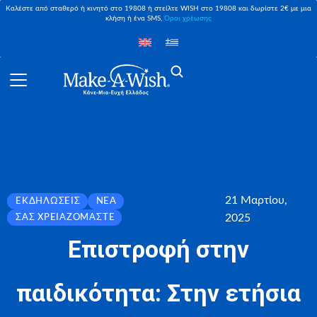
Καλέστε από σταθερό ή κινητό στο 19808 ή στείλτε WISH στο 19808 και δωρίστε 2€ με μια
κλήση ή ένα SMS,
Όροι χρέωσης
21 Μαρτίου,
ΕΚΔΗΛΏΣΕΙΣ
ΝΈΑ
2025
ΣΑΣ ΧΡΕΙΑΖΌΜΑΣΤΕ
Επιστροφή στην
παιδικότητα: Στην ετήσια