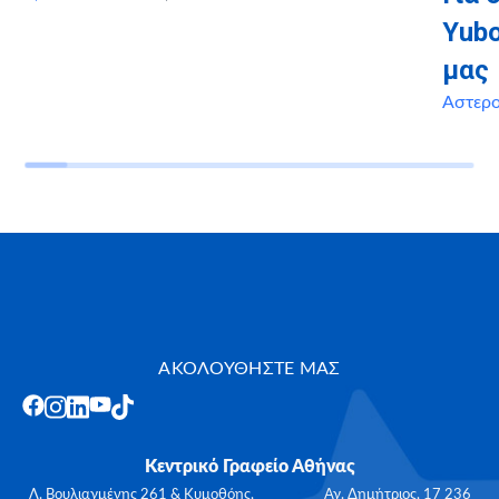
Yubo
μας
Αστερ
ΑΚΟΛΟΥΘΗΣΤΕ ΜΑΣ
Κεντρικό Γραφείο Αθήνας
Λ. Βουλιαγμένης 261 & Κυμοθόης, Αγ. Δημήτριος, 17 236