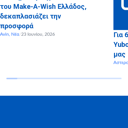
του Make-A-Wish Ελλάδος,
δεκαπλασιάζει την
προσφορά
Για 
Avin
,
Νέα
/
23 Ιουνίου, 2026
Yubo
μας
Αστερ