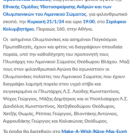
Εθνικής Ομάδας Υδατοσφαίρισης Ανδρών και των
Ολυμπιονικών του Λιμενικού Σώματος
, για φιλανθρωπικό
σκοπό, την
Κυριακή 21/1/24
και ώρα
19:00
, στο
Σεράφειο
Κολυμβητήριο
, Πειραιώς 160, στην Αθήνα.
Οι ασημένιοι Ολυμπιονίκες και ασημένιοι Παγκόσμιοι
Πρωταθλητές, έχουν και φέτος να διαγράψουν σπουδαία
πορεία, υπό την καθοδήγηση του προπονητή τους
Πλωτάρχη του Λιμενικού Σώματος Θεόδωρου Βλάχου. Μαζί
τους στον φιλανθρωπικό Αγώνα θα αγωνιστούν οι
Ολυμπιονίκες πολίστες του Λιμενικού Σώματος που έχουν
διαγράψει λαμπρή πορεία στον υγρό στίβο και
συγκεκριμένα οι Πλωτάρχες Λ.Σ. Λούδης Κωνσταντίνος,
Ψύχος Γεώργιος, Μάζης Δημήτριος και οι Υποπλοίαρχοι Λ.Σ.
Δανδόλος Κωνσταντίνος, Χατζηθεοδώρου Θεόδωρος,
Χατζής Θωμάς, Ρέππας Γεώργιος, Βλοντάκης Αντώνιος,
Αφρουδάκης Γεώργιος και Καλακώνας Θεόδωρος.
Τα έσοδα θα διατεθούν στο
Make-A-Wish (Κάνε-Μια-Ευχή