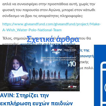
απλά να συνεισφέρει στην προσπάθεια αυτή, χωρίς την
φυσική του παρουσία στον Αγώνα, μπορεί στον κάτωθι
σύνδεσμο να βρει τις απαραίτητες πληροφορίες:
https://www.giveandfund.com/giveandfund/project/Make-
A-Wish_Water-Polo-National-Team
Σχετικά άρθρα
Τέλος, σημειώνεται πως η μεγαλύτερη δωρεά που θα
κατατεθεί
«κερδίζει» μία συλλεκτική μπάλα
υπογεγραμμένη από όλους τους πρωταθλητές της
Εθνικής Ομάδας Υδατοσφαίρισης
και τον προπονητή τους
Θεόδωρο Βλάχο
, με την έγκριση της Κολυμβητικής
Ομοσπονδίας Ελλάδας, την οποία ευχαριστούμε πολύ.
AVIN: Στηρίζει την
εκπλήρωση ευχών παιδιών