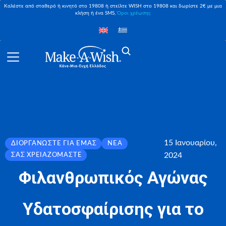
Καλέστε από σταθερό ή κινητό στο 19808 ή στείλτε WISH στο 19808 και δωρίστε 2€ με μια
κλήση ή ένα SMS,
Όροι χρέωσης
15 Ιανουαρίου,
ΔΙΟΡΓΑΝΏΣΤΕ ΓΙΑ ΕΜΆΣ
ΝΈΑ
2024
ΣΑΣ ΧΡΕΙΑΖΌΜΑΣΤΕ
Φιλανθρωπικός Αγώνας
Υδατοσφαίρισης για το