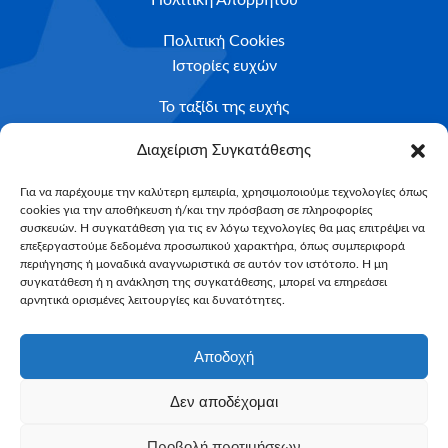
Πολιτική Cookies
Ιστορίες ευχών
Το ταξίδι της ευχής
Κριτήρια Καταλληλότητας
Διαχείριση Συγκατάθεσης
Υποβολή Αιτήματος
Για να παρέχουμε την καλύτερη εμπειρία, χρησιμοποιούμε τεχνολογίες όπως
cookies για την αποθήκευση ή/και την πρόσβαση σε πληροφορίες
NEWSLETTER
συσκευών. Η συγκατάθεση για τις εν λόγω τεχνολογίες θα μας επιτρέψει να
Email*
επεξεργαστούμε δεδομένα προσωπικού χαρακτήρα, όπως συμπεριφορά
περιήγησης ή μοναδικά αναγνωριστικά σε αυτόν τον ιστότοπο. Η μη
συγκατάθεση ή η ανάκληση της συγκατάθεσης, μπορεί να επηρεάσει
αρνητικά ορισμένες λειτουργίες και δυνατότητες.
Αποδοχή
Δεν αποδέχομαι
Make-A-Wish Greece © 2025
Προβολή προτιμήσεων