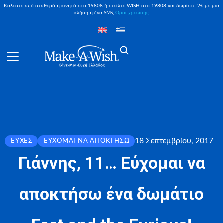
Καλέστε από σταθερό ή κινητό στο 19808 ή στείλτε WISH στο 19808 και δωρίστε 2€ με μια
κλήση ή ένα SMS,
Όροι χρέωσης
18 Σεπτεμβρίου, 2017
ΕΥΧΈΣ
ΕΎΧΟΜΑΙ ΝΑ ΑΠΟΚΤΉΣΩ
Γιάννης, 11… Εύχομαι να
αποκτήσω ένα δωμάτιο