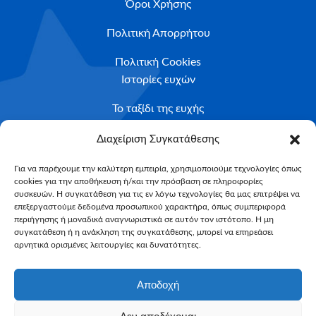
Όροι Χρήσης
Πολιτική Απορρήτου
Πολιτική Cookies
Ιστορίες ευχών
Το ταξίδι της ευχής
Κριτήρια Καταλληλότητας
Διαχείριση Συγκατάθεσης
Υποβολή Αιτήματος
Για να παρέχουμε την καλύτερη εμπειρία, χρησιμοποιούμε τεχνολογίες όπως
cookies για την αποθήκευση ή/και την πρόσβαση σε πληροφορίες
NEWSLETTER
συσκευών. Η συγκατάθεση για τις εν λόγω τεχνολογίες θα μας επιτρέψει να
Email*
επεξεργαστούμε δεδομένα προσωπικού χαρακτήρα, όπως συμπεριφορά
περιήγησης ή μοναδικά αναγνωριστικά σε αυτόν τον ιστότοπο. Η μη
συγκατάθεση ή η ανάκληση της συγκατάθεσης, μπορεί να επηρεάσει
αρνητικά ορισμένες λειτουργίες και δυνατότητες.
Αποδοχή