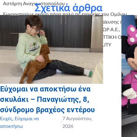
Αστάρτη Αναγνωστοπούλου
Σχετικά άρθρα
Ευχαριστούμε ακόμα πάρα πολύ τις εταιρείες του Ομίλου
ΕΛΛΑΚΤΩΡ για την υιοθεσία του σταδίου εκμαίευσης όλων
των Ευχών για το 2017 (ΑΚΤΩΡ Α.Τ.Ε., ΗΛΕΚΤΩΡ Α.Ε.,
ΕΛΛΗΝΙΚΗ ΤΕΧΝΟΔΟΜΙΚΗ ΑΝΕΜΟΣ Α.Ε., ΑΤΤΙΚΗ ΟΔΟΣ
Α.Ε., ΑΤΤΙΚΕΣ ΔΙΑΔΡΟΜΕΣ Α.Ε., ΑΚΤΩΡ FACILITY
MANAGEMENT).
Εύχομαι να αποκτήσω ένα
σκυλάκι – Παναγιώτης, 8,
σύνδρομο βραχέος εντέρου
Ευχές
,
Εύχομαι να
7 Αυγούστου,
/
αποκτήσω
2026