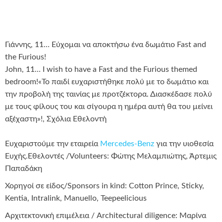
Γιάννης, 11… Εύχομαι να αποκτήσω ένα δωμάτιο Fast and
the Furious!
John, 11… I wish to have a Fast and the Furious themed
bedroom!«Το παιδί ευχαριστήθηκε πολύ με το δωμάτιο και
την προβολή της ταινίας με προτζέκτορα. Διασκέδασε πολύ
με τους φίλους του και σίγουρα η ημέρα αυτή θα του μείνει
αξέχαστη»!, Σχόλια Εθελοντή
Eυχαριστούμε την εταιρεία
Mercedes-Benz
για την υιοθεσία
Ευχής.
Εθελοντές /Volunteers: Φώτης Μελαμπιώτης, Άρτεμις
Παπαδάκη
Χορηγοί σε είδος/Sponsors in kind: Cotton Prince, Sticky,
Kentia, Intralink, Manuello, Teepeelicious
Αρχιτεκτονική επιμέλεια / Architectural diligence: Μαρίνα