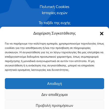
Πολιτική Cookies
Ιστορίες ευχών
Το ταξίδι της ευχής
Κριτήρια Καταλληλότητας
Διαχείριση Συγκατάθεσης
Υποβολή Αιτήματος
Για να παρέχουμε την καλύτερη εμπειρία, χρησιμοποιούμε τεχνολογίες όπως
cookies για την αποθήκευση ή/και την πρόσβαση σε πληροφορίες
NEWSLETTER
συσκευών. Η συγκατάθεση για τις εν λόγω τεχνολογίες θα μας επιτρέψει να
Email*
επεξεργαστούμε δεδομένα προσωπικού χαρακτήρα, όπως συμπεριφορά
περιήγησης ή μοναδικά αναγνωριστικά σε αυτόν τον ιστότοπο. Η μη
συγκατάθεση ή η ανάκληση της συγκατάθεσης, μπορεί να επηρεάσει
αρνητικά ορισμένες λειτουργίες και δυνατότητες.
Αποδοχή
Δεν αποδέχομαι
Make-A-Wish Greece © 2025
Προβολή προτιμήσεων
All Rights Reserved