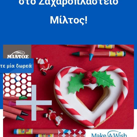
στο Ζαχαροπλαστείο
Μίλτος!