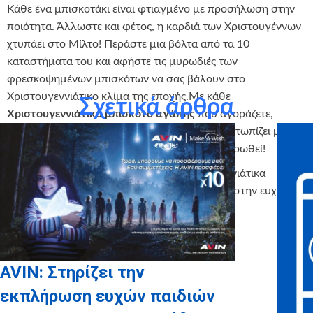
Κάθε ένα μπισκοτάκι είναι φτιαγμένο με προσήλωση στην
ποιότητα. Άλλωστε και φέτος, η καρδιά των Χριστουγέννων
χτυπάει στο Μίλτο! Περάστε μια βόλτα από τα 10
καταστήματα του και αφήστε τις μυρωδιές των
φρεσκοψημένων μπισκότων να σας βάλουν στο
Χριστουγεννιάτικο κλίμα της εποχής.Με κάθε
Σχετικά άρθρα
Χριστουγεννιάτικο μπισκότο αγάπης
που αγοράζετε,
βοηθάτε και εσείς μια ευχή παιδιού που αντιμετωπίζει με
θάρρος μια πολύ σοβαρή ασθένεια, να εκπληρωθεί!
Δαγκώστε, χαρίστε ή στολίστε τα Χριστουγεννιάτικα
μπισκότα αγάπης και δώστε και εσείς δύναμη στην ευχή!
AVIN: Στηρίζει την
εκπλήρωση ευχών παιδιών