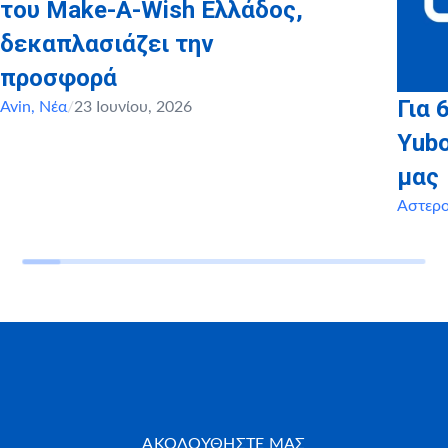
του Make-A-Wish Ελλάδος,
δεκαπλασιάζει την
προσφορά
Για 
Avin
,
Νέα
/
23 Ιουνίου, 2026
Yubo
μας
Αστερ
ΑΚΟΛΟΥΘΗΣΤΕ ΜΑΣ