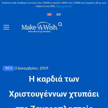
Καλέστε από σταθερό ή κινητό στο 19808 ή στείλτε WISH στο 19808 και δωρίστε 2€ με μια
κλήση ή ένα SMS,
Όροι χρέωσης
3 Δεκεμβρίου, 2019
ΝΈΑ
H καρδιά των
Χριστουγέννων χτυπάει