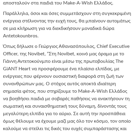
αποσταλούν στα παιδιά του Make-A-Wish Ελλάδος.
Παράλληλα, όσοι και όσες συμμετάσχουν στη συγκεκριμένη
ενέργεια στέλνοντας την ευχή τους, θα μπαίνουν αυτομάτως
σε μια κλήρωση για να διεκδικήσουν μοναδικά δώρα
Antetokounbros.
Όπως δήλωσε ο Γεώργιος Αθανασόπουλος, Chief Executive
Officer, της Novibet, “Στη Novibet, κοινό μας όραμα με το
Γιάννη Αντετοκούνμπο είναι μέσω της πρωτοβουλίας The
GiANT Heart να προσφέρουμε ένα πλαίσιο ελπίδας, με
ενέργειες που φέρνουν ουσιαστική διαφορά στη ζωή των
συνανθρώπων μας. Ο στόχος αυτός αποκτά ιδιαίτερη
σημασία φέτος, που στηρίζουμε το Make-A-Wish Ελλάδος
να βοηθήσει παιδιά με σοβαρές παθήσεις να ανακτήσουν τη
σωματική και συναισθηματική τους δύναμη, δίνοντάς τους
μεγαλύτερη ελπίδα για το αύριο. Σε αυτή την προσπάθεια
όμως θέλουμε να έχουμε μαζί μας όλο τον κόσμο, τον οποίο
καλούμε να στείλει τις δικές του ευχές συμπαράστασης και