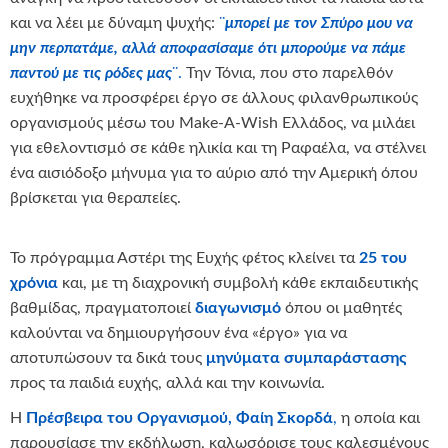
και να λέει με δύναμη ψυχής:
¨
μπορεί με τον Σπύρο μου να
μην περπατάμε, αλλά αποφασίσαμε ότι μπορούμε να πάμε
παντού με τις ρόδες μας
¨.
Την Τόνια, που στο παρελθόν
ευχήθηκε να προσφέρει έργο σε άλλους φιλανθρωπικούς
οργανισμούς μέσω του Make-A-Wish Ελλάδος, να μιλάει
για εθελοντισμό σε κάθε ηλικία και τη Ραφαέλα, να στέλνει
ένα αισιόδοξο μήνυμα για το αύριο από την Αμερική όπου
βρίσκεται για θεραπείες.
Το πρόγραμμα Αστέρι της Ευχής φέτος κλείνει τα
25 του
χρόνια
και, με τη διαχρονική συμβολή κάθε εκπαιδευτικής
βαθμίδας, πραγματοποιεί
διαγωνισμό
όπου οι μαθητές
καλούνται να δημιουργήσουν ένα «έργο» για να
αποτυπώσουν τα δικά τους
μηνύματα συμπαράστασης
προς τα παιδιά ευχής, αλλά και την κοινωνία.
Η
Πρέσβειρα του Οργανισμού, Φαίη Σκορδά
,
η οποία και
παρουσίασε την εκδήλωση, καλωσόρισε τους καλεσμένους