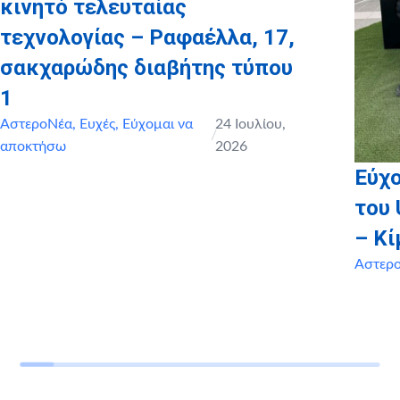
κινητό τελευταίας
τεχνολογίας – Ραφαέλλα, 17,
σακχαρώδης διαβήτης τύπου
1
ΑστεροΝέα
,
Ευχές
,
Εύχομαι να
24 Ιουλίου,
/
αποκτήσω
2026
Εύχο
του 
– Κί
Αστερ