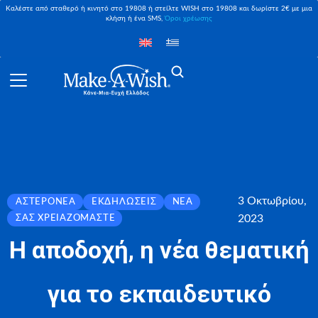
Καλέστε από σταθερό ή κινητό στο 19808 ή στείλτε WISH στο 19808 και δωρίστε 2€ με μια
κλήση ή ένα SMS,
Όροι χρέωσης
3 Οκτωβρίου,
ΑΣΤΕΡΟΝΈΑ
ΕΚΔΗΛΏΣΕΙΣ
ΝΈΑ
2023
ΣΑΣ ΧΡΕΙΑΖΌΜΑΣΤΕ
Η αποδοχή, η νέα θεματική
για το εκπαιδευτικό