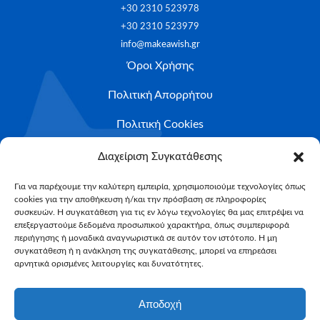
+30 2310 523978
+30 2310 523979
info@makeawish.gr
Όροι Χρήσης
Πολιτική Απορρήτου
Πολιτική Cookies
Ιστορίες ευχών
Διαχείριση Συγκατάθεσης
Το ταξίδι της ευχής
Για να παρέχουμε την καλύτερη εμπειρία, χρησιμοποιούμε τεχνολογίες όπως
cookies για την αποθήκευση ή/και την πρόσβαση σε πληροφορίες
Κριτήρια Καταλληλότητας
συσκευών. Η συγκατάθεση για τις εν λόγω τεχνολογίες θα μας επιτρέψει να
επεξεργαστούμε δεδομένα προσωπικού χαρακτήρα, όπως συμπεριφορά
Υποβολή Αιτήματος
περιήγησης ή μοναδικά αναγνωριστικά σε αυτόν τον ιστότοπο. Η μη
NEWSLETTER
συγκατάθεση ή η ανάκληση της συγκατάθεσης, μπορεί να επηρεάσει
αρνητικά ορισμένες λειτουργίες και δυνατότητες.
Email*
Αποδοχή