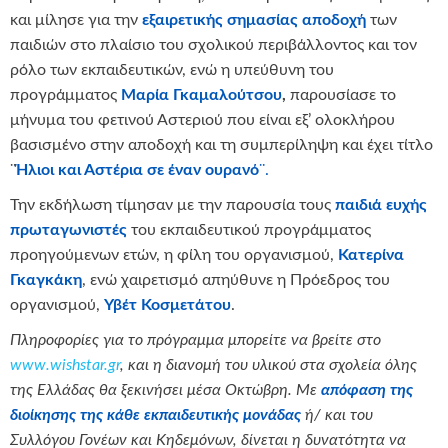
και μίλησε για την
εξαιρετικής σημασίας
αποδοχή
των
παιδιών στο πλαίσιο του σχολικού περιβάλλοντος και τον
ρόλο των εκπαιδευτικών, ενώ η υπεύθυνη του
προγράμματος
Μαρία Γκαμαλούτσου
,
παρουσίασε το
μήνυμα του φετινού Αστεριού που είναι εξ’ ολοκλήρου
βασισμένο στην αποδοχή και τη συμπερίληψη και έχει τίτλο
¨
Ήλιοι και Αστέρια σε έναν ουρανό
¨.
Την εκδήλωση τίμησαν με την παρουσία τους
παιδιά ευχής
πρωταγωνιστές
του εκπαιδευτικού προγράμματος
προηγούμενων ετών, η φίλη του οργανισμού,
Κατερίνα
Γκαγκάκη
, ενώ χαιρετισμό απηύθυνε η Πρόεδρος του
οργανισμού,
Υβέτ Κοσμετάτου
.
Πληροφορίες για το πρόγραμμα μπορείτε να βρείτε στο
www.wishstar.gr
, και η διανομή του υλικού στα σχολεία όλης
της Ελλάδας θα ξεκινήσει μέσα Οκτώβρη. Με
απόφαση της
διοίκησης της κάθε εκπαιδευτικής μονάδας
ή/ και του
Συλλόγου Γονέων και Κηδεμόνων, δίνεται η δυνατότητα να