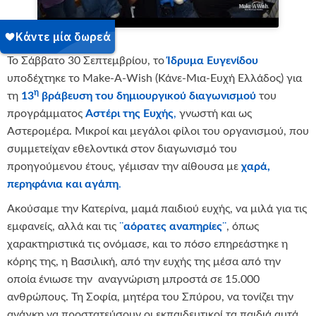
Το Σάββατο 30 Σεπτεμβρίου, το
Ίδρυμα Ευγενίδου
υποδέχτηκε το Make-A-Wish (Κάνε-Μια-Ευχή Ελλάδος) για
η
τη
13
βράβευση του δημιουργικού διαγωνισμού
του
προγράμματος
Αστέρι της Ευχής
,
γνωστή και ως
Αστερομέρα. Μικροί και μεγάλοι φίλοι του οργανισμού, που
συμμετείχαν εθελοντικά στον διαγωνισμό του
προηγούμενου έτους, γέμισαν την αίθουσα με
χαρά,
περηφάνια και αγάπη
.
Ακούσαμε την Κατερίνα, μαμά παιδιού ευχής, να μιλά για τις
εμφανείς, αλλά και τις
¨
αόρατες αναπηρίες
¨
, όπως
χαρακτηριστικά τις ονόμασε, και το πόσο επηρεάστηκε η
κόρης της, η Βασιλική, από την ευχής της μέσα από την
οποία ένιωσε την αναγνώριση μπροστά σε 15.000
ανθρώπους. Τη Σοφία, μητέρα του Σπύρου, να τονίζει την
ανάγκη να προστατεύσουν οι εκπαιδευτικοί τα παιδιά αυτά