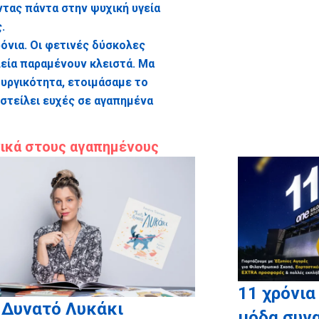
ντας πάντα στην ψυχική υγεία
.
ρόνια. Οι φετινές δύσκολες
εία παραμένουν κλειστά. Μα
ουργικότητα, ετοιμάσαμε το
στείλει ευχές σε αγαπημένα
νικά στους αγαπημένους
ι της Ευχής
11 χρόνια
 Δυνατό Λυκάκι
μόδα συνα