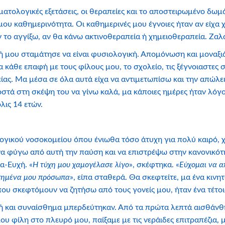
αιματολογικές εξετάσεις, οι θεραπείες και το αποστειρωμένο δω
μου καθημερινότητα. Οι καθημερινές μου έγνοιες ήταν αν είχα
ν το αγγίξω, αν θα κάνω ακτινοθεραπεία ή χημειοθεραπεία. Ζαλ
ή μου σταμάτησε να είναι φυσιολογική. Απομόνωση και μοναξιά 
κάθε επαφή με τους φίλους μου, το σχολείο, τις ξέγνοιαστες 
ίας. Μα μέσα σε όλα αυτά είχα να αντιμετωπίσω και την απώλε
στά στη σκέψη του να γίνω καλά, μα κάποιες ημέρες ήταν λόγο
λις 14 ετών.
λογικού νοσοκομείου όπου ένιωθα τόσο άτυχη για πολύ καιρό,
α φύγω από αυτή την παύση και να επιστρέψω στην κανονικότη
α-Ευχή. «
Η τύχη μου χαμογέλασε λίγο
», σκέφτηκα. «
Εύχομαι να α
πημένα μου πρόσωπα
», είπα σταθερά. Θα σκεφτείτε, μα ένα κινη
 που σκεφτόμουν να ζητήσω από τους γονείς μου, ήταν ένα τέτ
κή και συναίσθημα μπερδεύτηκαν. Από τα πρώτα λεπτά αισθάνθη
ου φίλη στο πλευρό μου, παίξαμε με τις νεράιδες επιτραπέζια,