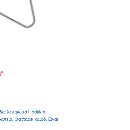
α”
άδα: λέμφωμα Hodgkin.
πεία. Θα πάρει καιρό. Είναι