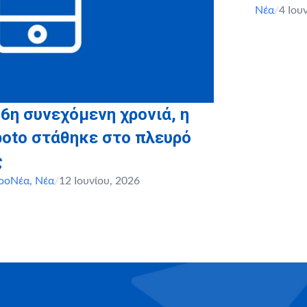
Νέα
/
4 Ιου
 6η συνεχόμενη χρονιά, η
boto στάθηκε στο πλευρό
ς
ροΝέα
,
Νέα
/
12 Ιουνίου, 2026