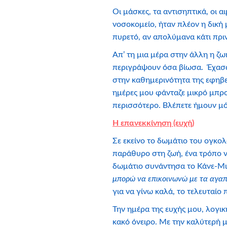
Οι μάσκες, τα αντισηπτικά, οι 
νοσοκομείο, ήταν πλέον η δική 
πυρετό, αν απολύμανα κάτι πρι
Απ’ τη μια μέρα στην άλλη η ζω
περιγράψουν όσα βίωσα. Έχασα 
στην καθημερινότητα της εφηβε
ημέρες μου φάνταζε μικρό μπρο
περισσότερο. Βλέπετε ήμουν μό
Η επανεκκίνηση (ευχή)
Σε εκείνο το δωμάτιο του ογκο
παράθυρο στη ζωή, ένα τρόπο ν
δωμάτιο συνάντησα το Κάνε-Μι
μπορώ να επικοινωνώ με τα αγα
για να γίνω καλά, το τελευταίο
Την ημέρα της ευχής μου, λογι
κακό όνειρο. Με την καλύτερή μ