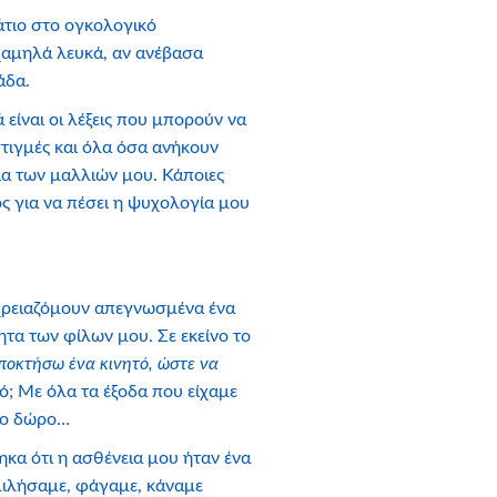
μάτιο στο ογκολογικό
 χαμηλά λευκά, αν ανέβασα
άδα.
είναι οι λέξεις που μπορούν να
στιγμές και όλα όσα ανήκουν
ια των μαλλιών μου. Κάποιες
ς για να πέσει η ψυχολογία μου
 χρειαζόμουν απεγνωσμένα ένα
τα των φίλων μου. Σε εκείνο το
ποκτήσω ένα κινητό, ώστε να
τό; Με όλα τα έξοδα που είχαμε
οιο δώρο…
κα ότι η ασθένεια μου ήταν ένα
 μιλήσαμε, φάγαμε, κάναμε