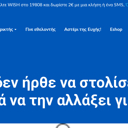
είλτε WISH στο 19808 και δωρίστε 2€ με μια κλήση ή ένα SMS,
Ο
ρικτής
Γίνε εθελοντής
Αστέρι της Ευχής!
Eshop
δεν ήρθε να στολίσ
ά να την αλλάξει γ