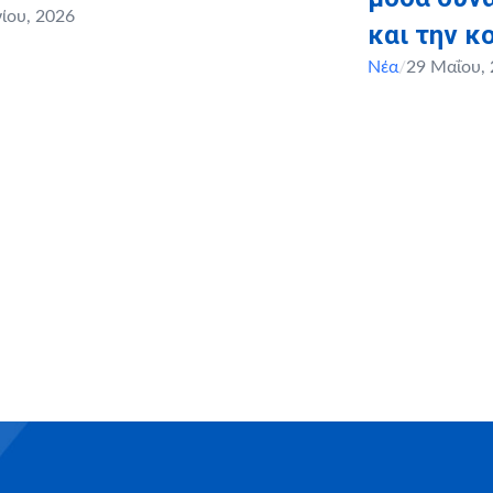
νίου, 2026
και την κ
Νέα
/
29 Μαΐου,