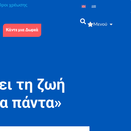
́ροι χρέωσης
Μενού
Κάντε μια Δωρεά
ει τη ζωή
ια πάντα»