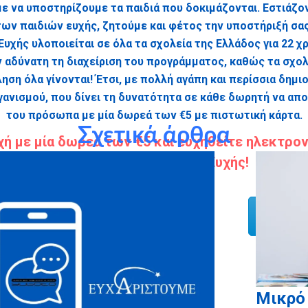
υμε να υποστηρίζουμε τα παιδιά που δοκιμάζονται. Εστιάζο
των παιδιών ευχής, ζητούμε και φέτος την υποστήριξή σας
υχής υλοποιείται σε όλα τα σχολεία της Ελλάδος για 22 χ
 αδύνατη τη διαχείριση του προγράμματος, καθώς τα σχολ
ηση όλα γίνονται! Έτσι, με πολλή αγάπη και περίσσια δημι
γανισμού, που δίνει τη δυνατότητα σε κάθε δωρητή να απο
του πρόσωπα με μία δωρεά των €5 με πιστωτική κάρτα.
Σχετικά άρθρα
ή με μία δωρεά των €5 και ευχηθείτε ηλεκτρο
σας με ένα Αστέρι της Ευχής!
α δωρεά
Το Αστέρ
Μικρό