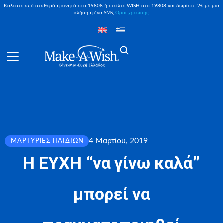
Καλέστε από σταθερό ή κινητό στο 19808 ή στείλτε WISH στο 19808 και δωρίστε 2€ με μια
κλήση ή ένα SMS,
Όροι χρέωσης
4 Μαρτίου, 2019
ΜΑΡΤΥΡΊΕΣ ΠΑΙΔΙΏΝ
Η ΕΥΧΗ “να γίνω καλά”
μπορεί να