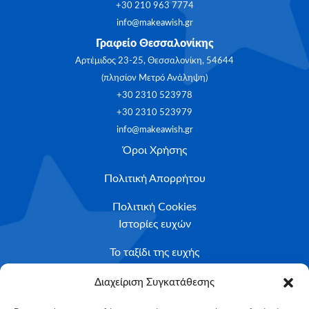
+30 210 963 7774
info@makeawish.gr
Γραφείο Θεσσαλονίκης
Αρτέμιδος 23-25, Θεσσαλονίκη, 54644
(πλησίον Μετρό Ανάληψη)
+30 2310 523978
+30 2310 523979
info@makeawish.gr
Όροι Χρήσης
Πολιτική Απορρήτου
Πολιτική Cookies
Ιστορίες ευχών
Το ταξίδι της ευχής
Κριτήρια Καταλληλότητας
Διαχείριση Συγκατάθεσης