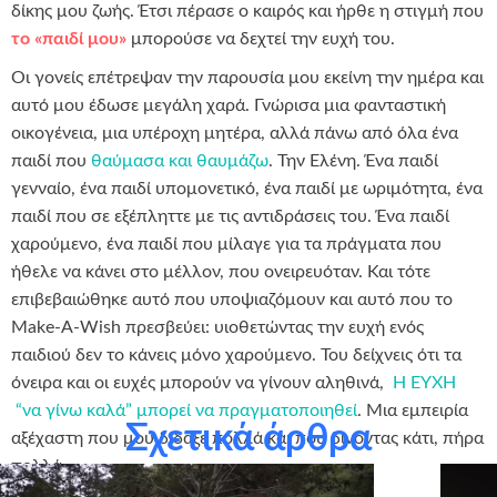
δίκης μου ζωής. Έτσι πέρασε ο καιρός και ήρθε η στιγμή που
το «παιδί μου»
μπορούσε να δεχτεί την ευχή του.
Οι γονείς επέτρεψαν την παρουσία μου εκείνη την ημέρα και
αυτό μου έδωσε μεγάλη χαρά. Γνώρισα μια φανταστική
οικογένεια, μια υπέροχη μητέρα, αλλά πάνω από όλα ένα
παιδί που
θαύμασα και θαυμάζω
. Την Ελένη. Ένα παιδί
γενναίο, ένα παιδί υπομονετικό, ένα παιδί με ωριμότητα, ένα
παιδί που σε εξέπληττε με τις αντιδράσεις του. Ένα παιδί
χαρούμενο, ένα παιδί που μίλαγε για τα πράγματα που
ήθελε να κάνει στο μέλλον, που ονειρευόταν. Και τότε
επιβεβαιώθηκε αυτό που υποψιαζόμουν και αυτό που το
Make-A-Wish πρεσβεύει: υιοθετώντας την ευχή ενός
παιδιού δεν το κάνεις μόνο χαρούμενο. Του δείχνεις ότι τα
όνειρα και οι ευχές μπορούν να γίνουν αληθινά,
Η ΕΥΧΗ
“να γίνω καλά” μπορεί να πραγματοποιηθεί
. Μια εμπειρία
Σχετικά άρθρα
αξέχαστη που μου δίδαξε πολλά και που δίνοντας κάτι, πήρα
πολλά.