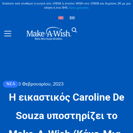
Καλέστε από σταθερό ή κινητό στο 19808 ή στείλτε WISH στο 19808 και δωρίστε 2€ με μια
κλήση ή ένα SMS,
Όροι χρέωσης
3 Φεβρουαρίου, 2023
ΝΈΑ
Η εικαστικός Caroline De
Souza υποστηρίζει το