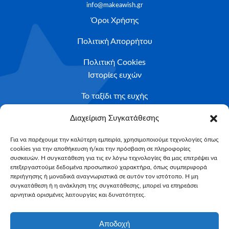
info@makeawish.gr
Όροι Χρήσης
Πολιτική Απορρήτου
Πολιτική Cookies
Ιστορίες ευχών
Το ταξίδι της ευχής
Κριτήρια Καταλληλότητας
Διαχείριση Συγκατάθεσης
Υποβολή Αιτήματος
Για να παρέχουμε την καλύτερη εμπειρία, χρησιμοποιούμε τεχνολογίες όπως
cookies για την αποθήκευση ή/και την πρόσβαση σε πληροφορίες
NEWSLETTER
συσκευών. Η συγκατάθεση για τις εν λόγω τεχνολογίες θα μας επιτρέψει να
Email*
επεξεργαστούμε δεδομένα προσωπικού χαρακτήρα, όπως συμπεριφορά
περιήγησης ή μοναδικά αναγνωριστικά σε αυτόν τον ιστότοπο. Η μη
συγκατάθεση ή η ανάκληση της συγκατάθεσης, μπορεί να επηρεάσει
αρνητικά ορισμένες λειτουργίες και δυνατότητες.
Αποδοχή