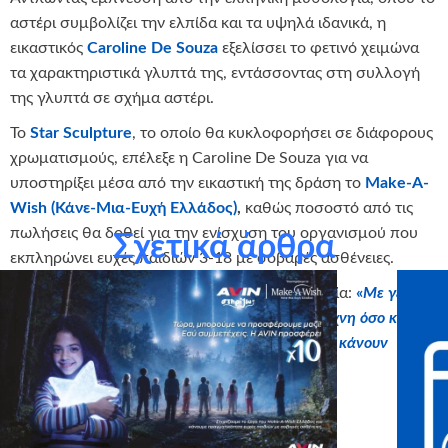
αστέρι συμβολίζει την ελπίδα και τα υψηλά ιδανικά, η
εικαστικός
Caroline De Souza
εξελίσσει το φετινό χειμώνα
τα χαρακτηριστικά γλυπτά της, εντάσσοντας στη συλλογή
της γλυπτά σε σχήμα αστέρι.
Το
Star Sculpture
, το οποίο θα κυκλοφορήσει σε διάφορους
χρωματισμούς, επέλεξε η Caroline De Souza για να
υποστηρίξει μέσα από την εικαστική της δράση το
Make-A-
Wish (Κάνε-Μια-Ευχή Ελλάδος)
,
καθώς ποσοστό από τις
πωλήσεις θα δοθεί για την ενίσχυση του οργανισμού που
Σχετικά άρθρα
εκπληρώνει ευχές παιδιών 3-18 με σοβαρές ασθένειες.
Η ίδια δήλωσε για τη συγκεκριμένη συνεργασία:
«
Με γεμίζει
βαθιά συγκίνηση και ζεστασιά, τόσο ως καλλιτέχνη όσο και ως
μητέρα, το να αισθάνομαι ότι βοηθάω παιδιά να κάνουν
πραγματικότητα τις ευχές τους
».