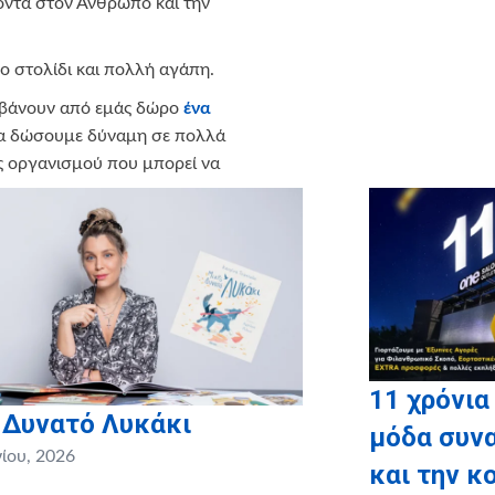
κοντά στον Άνθρωπο και την
κο στολίδι και πολλή αγάπη.
μβάνουν από εμάς δώρο
ένα
να δώσουμε δύναμη σε πολλά
ς οργανισμού που μπορεί να
sh (Κάνε-Μια-Ευχή Ελλάδος)
 παιδί λάμπει σήμερα από χαρά.
11 χρόνια
 Δυνατό Λυκάκι
μόδα συνα
νίου, 2026
και την κ