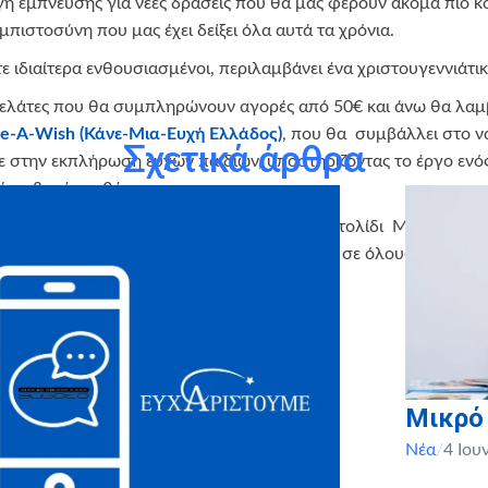
ηγή έμπνευσης για νέες δράσεις που θα μας φέρουν ακόμα πιο 
μπιστοσύνη που μας έχει δείξει όλα αυτά τα χρόνια.
ε ιδιαίτερα ενθουσιασμένοι, περιλαμβάνει ένα χριστουγεννιάτι
πελάτες που θα συμπληρώνουν αγορές από 50€ και άνω θα λα
ke-A-Wish (Κάνε-Μια-Ευχή Ελλάδος)
, που θα συμβάλλει στο 
Σχετικά άρθρα
με στην εκπλήρωση ευχών παιδιών, υποστηρίζοντας το έργο ενό
λύ σοβαρές ασθένειες.
, που θα δώσει δύναμη στις ευχές τους. Το στολίδι Make-A-Wi
λλά χριστουγεννιάτικα δέντρα, για να θυμίζει σε όλους πως ένα
ια κάθε οικογένεια.
Μικρό
Νέα
/
4 Ιου