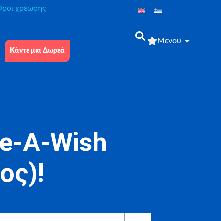
́ροι χρέωσης
Μενού
Κάντε μια Δωρεά
e-A-Wish
ος)!