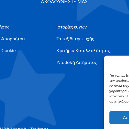
ΑΚΟΛΟΥΘΗΣΤΕ ΜΑΣ
ήσης
Ιστορίες ευχών
ή Απορρήτου
Το ταξίδι της ευχής
 Cookies
Κριτήρια Καταλληλότητας
Υποβολή Αιτήματος
Για να παρέ
την αποθήκε
εν λόγω τεχ
χαρακτήρα, 
ιστότοπο. Η
αρνητικά ορι
Απ