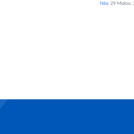
Νέα
/
29 Μαΐου,