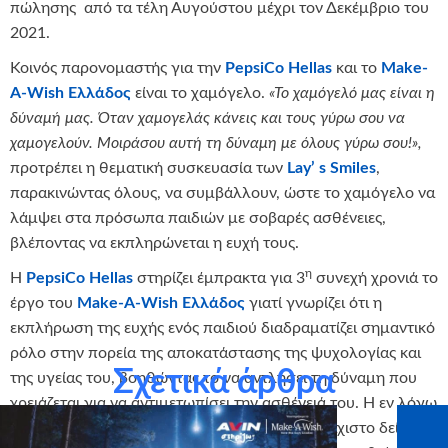
πώλησης από τα τέλη Αυγούστου μέχρι τον Δεκέμβριο του
2021.
Κοινός παρονομαστής για την
PepsiCo Hellas
και το
Make-
A-Wish Ελλάδος
είναι το χαμόγελο.
«Το χαμόγελό μας είναι η
δύναμή μας. Όταν χαμογελάς κάνεις και τους γύρω σου να
χαμογελούν. Μοιράσου αυτή τη δύναμη με όλους γύρω σου!»,
προτρέπει η θεματική συσκευασία των
Lay’ s
Smiles
,
παρακινώντας όλους, να συμβάλλουν, ώστε το χαμόγελο να
λάμψει στα πρόσωπα παιδιών με σοβαρές ασθένειες,
βλέποντας να εκπληρώνεται η ευχή τους.
η
Η
PepsiCo
Hellas
στηρίζει έμπρακτα για 3
συνεχή χρονιά το
έργο του
Make-A-Wish Ελλάδος
γιατί γνωρίζει ότι η
εκπλήρωση της ευχής ενός παιδιού διαδραματίζει σημαντικό
ρόλο στην πορεία της αποκατάστασης της ψυχολογίας και
Σχετικά άρθρα
της υγείας του, βοηθώντας το να αντλήσει τη δύναμη που
χρειάζεται για να αντιμετωπίσει την ασθένειά του. Η εν λόγω
πρωτοβουλία της
PepsiCo Hellas
είναι ένα ελάχιστο δείγμα