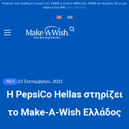
Καλέστε από σταθερό ή κινητό στο 19808 ή στείλτε WISH στο 19808 και δωρίστε 2€ με μια
κλήση ή ένα SMS,
Όροι χρέωσης
23 Σεπτεμβρίου, 2021
ΝΈΑ
Η PepsiCo Hellas στηρίζει
το Make-A-Wish Ελλάδος