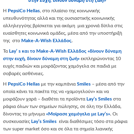
στην ευχή, δίνουν δύναμη στη ζωή
»
Η
PepsiCo
Hellas
, στο πλαίσιο της κοινωνικής
υπευθυνότητας αλλά και της ουσιαστικής κοινωνικής
αλληλεγγύης βρίσκεται για ακόμη μια χρονιά δίπλα στις
ευαίσθητες κοινωνικά ομάδες, μέσα από την υποστήριξή
της στο
Make-A-Wish Ελλάδος
.
Τα
Lay’ s και το Make-A-Wish Ελλάδος
«δίνουν δύναμη
στην ευχή, δίνουν δύναμη στη ζωή»
εκπληρώνοντας 10
ευχές παιδιών και μοιράζοντας χαμόγελα σε παιδιά με
σοβαρές ασθένειες.
H
PepsiCo
Hellas
με την καμπάνια
Smiles
– μέσα από την
οποία κάνει τα πακέτα της να «χαμογελούν» και να
μοιράζουν χαρά – διαθέτει τα προϊόντα
Lay
’
s
Smiles
στα
ράφια όλων των σημείων πώλησης, σε όλη την Ελλάδα,
δίνοντας το μήνυμα
«Μοίρασε χαμόγελα με Lay’s»
.
Οι
συσκευασίες
Lay’s
Smiles
είναι διαθέσιμες τόσο στα ράφια
των super market όσο και σε όλα τα σημεία λιανικής