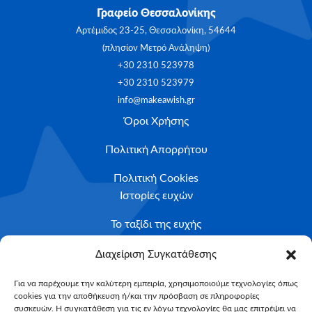
Γραφείο Θεσσαλονίκης
Αρτέμιδος 23-25, Θεσσαλονίκη, 54644
(πλησίον Μετρό Ανάληψη)
+30 2310 523978
+30 2310 523979
info@makeawish.gr
Όροι Χρήσης
Πολιτική Απορρήτου
Πολιτική Cookies
Ιστορίες ευχών
Το ταξίδι της ευχής
Κριτήρια Καταλληλότητας
Διαχείριση Συγκατάθεσης
Υποβολή Αιτήματος
Για να παρέχουμε την καλύτερη εμπειρία, χρησιμοποιούμε τεχνολογίες όπως
cookies για την αποθήκευση ή/και την πρόσβαση σε πληροφορίες
NEWSLETTER
συσκευών. Η συγκατάθεση για τις εν λόγω τεχνολογίες θα μας επιτρέψει να