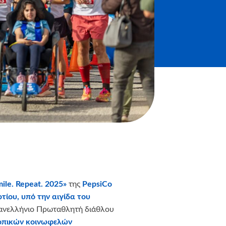
ile
.
Repeat
. 2025»
της
PepsiCo
τίου,
υπό την αιγίδα του
Πανελλήνιο Πρωταθλητή διάθλου
οπικών κοινωφελών