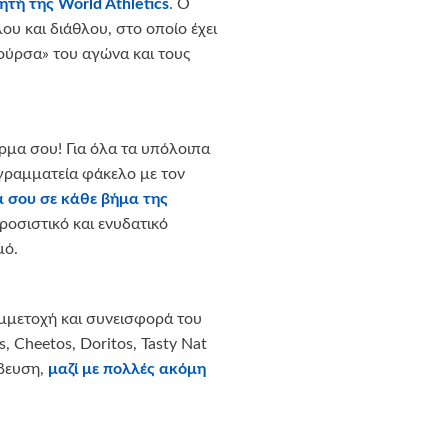
ητή της World Athletics
.
Ο
ου και διάθλου, στο οποίο έχει
«κούρσα» του αγώνα και τους
ρμα σου! Για όλα τα υπόλοιπα
γραμματεία φάκελο με τον
α σου σε κάθε βήμα της
ροσιστικό και ενυδατικό
μό.
υμμετοχή και συνεισφορά του
’s, Cheetos, Doritos, Tasty Nat
άβευση,
μαζί με πολλές ακόμη