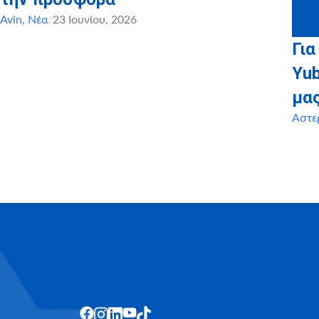
Avin
,
Νέα
/
23 Ιουνίου, 2026
Για
Yu
μα
Αστε