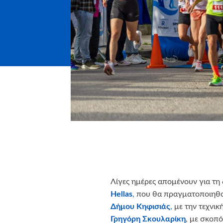
Λίγες ημέρες απομένουν για τ
Hellas
,
που θα πραγματοποιηθού
Δήμου Κηφισιάς
,
με την τεχνικ
Γρηγόρη Σκουλαρίκη
, με σκοπό