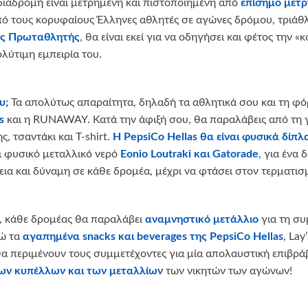
 διαδρομή είναι μετρημένη και πιστοποιημένη από
επίσημο μετρ
από τους κορυφαίους Έλληνες αθλητές σε αγώνες δρόμου, τριάθλ
ος Πρωταθλητής
,
θα είναι εκεί για να οδηγήσει και φέτος την 
λύτιμη εμπειρία του.
υ;
Τα απολύτως απαραίτητα, δηλαδή τα αθλητικά σου και τη φό
s
και η RUNAWAY. Κατά την άφιξή σου, θα παραλάβεις από τη 
, τσαντάκι και T-shirt.
Η
PepsiCo
Hellas θα είναι φυσικά δίπλ
 φυσικό μεταλλικό νερό
Eonio
Loutraki
και
Gatorade
,
για ένα δ
εια και δύναμη σε κάθε δρομέα, μέχρι να φτάσει στον τερματισ
, κάθε δρομέας θα παραλάβει
αναμνηστικό μετάλλιο
για τη σ
νώ τα
αγαπημένα
snacks
και
beverages
της
PepsiCo
Hellas
, Lay
 θα περιμένουν τους συμμετέχοντες για μία απολαυστική επιβρ
των κυπέλλων και των μεταλλίων
των νικητών των αγώνων!