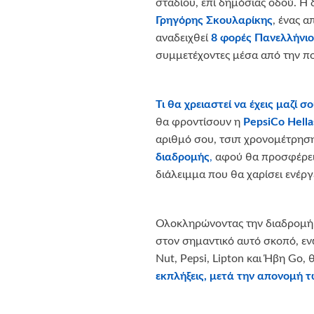
σταδίου, επί δημόσιας οδού. Η
Γρηγόρης Σκουλαρίκης
, ένας 
αναδειχθεί
8 φορές Πανελλήνι
συμμετέχοντες μέσα από την πο
Τι θα χρειαστεί να έχεις μαζί σο
θα φροντίσουν η
PepsiCo
Hella
αριθμό σου, τσιπ χρονομέτρησης
διαδρομής
,
αφού θα προσφέρει
διάλειμμα που θα χαρίσει ενέργ
Ολοκληρώνοντας την διαδρομή
στον σημαντικό αυτό σκοπό, ε
Nut, Pepsi, Lipton και Ήβη Go,
εκπλήξεις, μετά την απονομή 