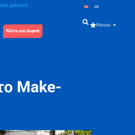
́ροι χρέωσης
Μενού
Κάντε μια Δωρεά
 το Make-