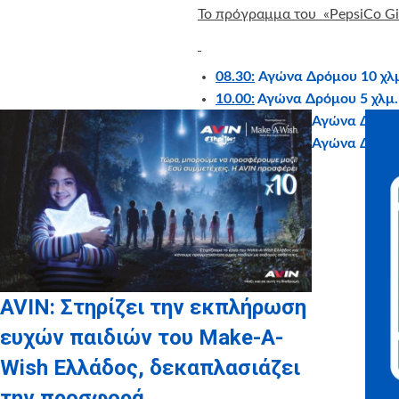
Το πρόγραμμα του «PepsiCo Give
08.30:
Αγώνα Δρόμου 10 χλ
10.00:
Αγώνα Δρόμου 5 χλμ
11.00:
Παιδικό Αγώνα Δρόμο
11.15:
Παιδικό Αγώνα Δρόμο
AVIN: Στηρίζει την εκπλήρωση
ευχών παιδιών του Make-A-
Wish Ελλάδος, δεκαπλασιάζει
την προσφορά