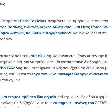
ιάς.
ό θεσμό της
PepsiCo Hellas
,
αναμένεται να τιμήσουν με την πα
τάς Βασίλης, η Αντιδήμαρχος Αθλητισμού και
Νέας Γενιάς Κη
 Τομέα Αθηνών, κα. Λουκία Κεφαλογιάννη
,
καθώς και άλλοι ση
 φορέων
.
αι απλοί πολίτες
κάθε ηλικίας
,
θα συγκεντρωθούν αυτήν την
Κ
ην Κηφισιά, για να τρέξουν σε μία καταπράσινη διαδρομή,
με
ish Ελλάδος
,
που εκπληρώνει ευχές που έχουν τη δύναμη να 
ειες, καθώς και το
έργο τοπικών κοινωφελών οργανώσεων το
α του αγώνα.
 και τερματισμό στο ίδιο σημείο
,
επί της κυκλικής οδού περιμ
 αγώνες θα διεξαχθούν με τους
επίσημους κανόνες του ΣΕΓΑΣ