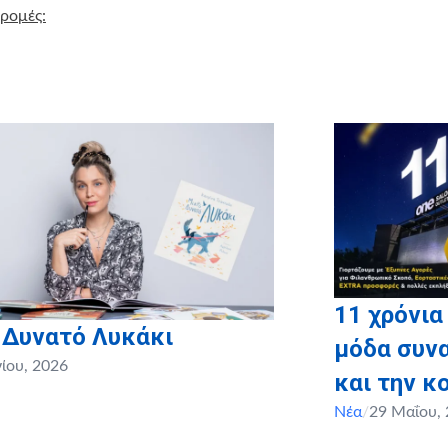
δρομές:
11 χρόνια
 Δυνατό Λυκάκι
μόδα συνα
νίου, 2026
και την κ
Νέα
/
29 Μαΐου,