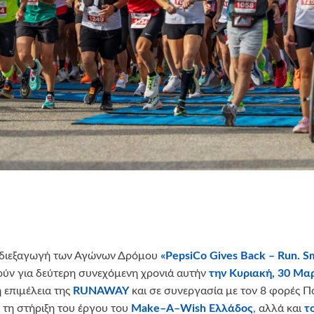
η διεξαγωγή των Αγώνων Δρόμου
«
PepsiCo
Gives
Back
–
Run
.
Sm
ν για δεύτερη συνεχόμενη χρονιά αυτήν
την Κυριακή, 30 Μαρ
ή επιμέλεια της
RUNAWAY
και σε συνεργασία με τον 8 φορές 
 τη στήριξη του έργου του
Make
–
A
–
Wish
Ελλάδος
,
αλλά και
τ