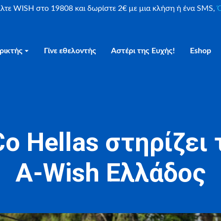
είλτε WISH στο 19808 και δωρίστε 2€ με μια κλήση ή ένα SMS,
Ο
ρικτής
Γίνε εθελοντής
Αστέρι της Ευχής!
Eshop
o Hellas στηρίζει
A-Wish Ελλάδος