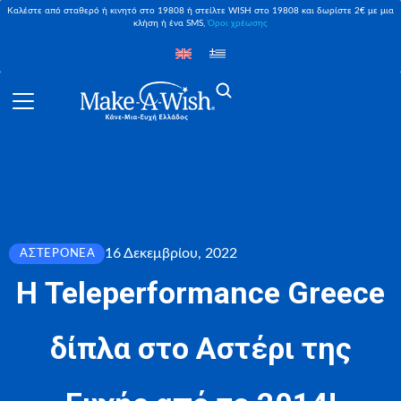
Καλέστε από σταθερό ή κινητό στο 19808 ή στείλτε WISH στο 19808 και δωρίστε 2€ με μια
κλήση ή ένα SMS,
Όροι χρέωσης
16 Δεκεμβρίου, 2022
ΑΣΤΕΡΟΝΈΑ
Η Teleperformance Greece
δίπλα στο Αστέρι της