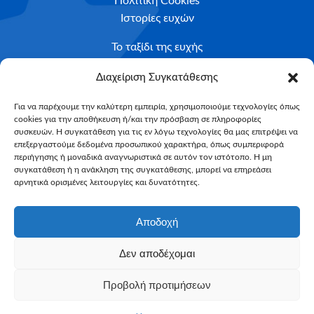
Πολιτική Cookies
Ιστορίες ευχών
Το ταξίδι της ευχής
Κριτήρια Καταλληλότητας
Διαχείριση Συγκατάθεσης
Υποβολή Αιτήματος
Για να παρέχουμε την καλύτερη εμπειρία, χρησιμοποιούμε τεχνολογίες όπως
cookies για την αποθήκευση ή/και την πρόσβαση σε πληροφορίες
NEWSLETTER
συσκευών. Η συγκατάθεση για τις εν λόγω τεχνολογίες θα μας επιτρέψει να
Email*
επεξεργαστούμε δεδομένα προσωπικού χαρακτήρα, όπως συμπεριφορά
περιήγησης ή μοναδικά αναγνωριστικά σε αυτόν τον ιστότοπο. Η μη
συγκατάθεση ή η ανάκληση της συγκατάθεσης, μπορεί να επηρεάσει
αρνητικά ορισμένες λειτουργίες και δυνατότητες.
Αποδοχή
Δεν αποδέχομαι
Make-A-Wish Greece © 2025
Προβολή προτιμήσεων
All Rights Reserved
Web Magic by
Toulange