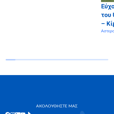
Εύχο
του 
– Κί
Αστερ
ΑΚΟΛΟΥΘΗΣΤΕ ΜΑΣ