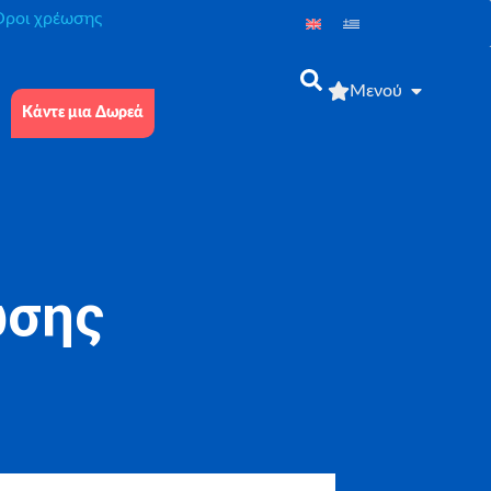
́ροι χρέωσης
Μενού
Κάντε μια Δωρεά
ωσης