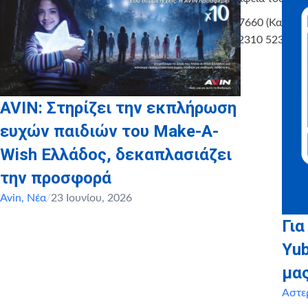
AΘΗΝΑ: 210 9637660 (Καβάλα, 
ΘΕΣΣΑΛΟΝΙΚΗ: 2310 523978
AVIN: Στηρίζει την εκπλήρωση
ευχών παιδιών του Make-A-
Wish Ελλάδος, δεκαπλασιάζει
την προσφορά
Avin
,
Νέα
/
23 Ιουνίου, 2026
Για
Yu
μα
Αστε