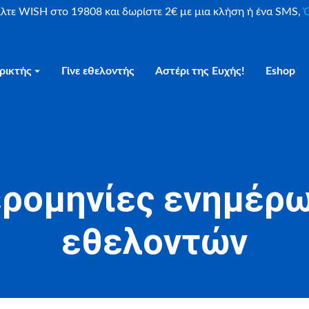
είλτε WISH στο 19808 και δωρίστε 2€ με μια κλήση ή ένα SMS,
Ο
ρικτής
Γίνε εθελοντής
Αστέρι της Ευχής!
Eshop
ρομηνίες ενημέρ
εθελοντών