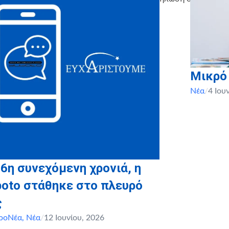
Γιάννενα, Λάρισα)
Μικρό
Νέα
/
4 Ιου
 6η συνεχόμενη χρονιά, η
boto στάθηκε στο πλευρό
ς
ροΝέα
,
Νέα
/
12 Ιουνίου, 2026