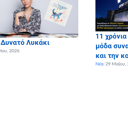
11 χρόνια
 Δυνατό Λυκάκι
μόδα συνα
νίου, 2026
και την κ
Νέα
/
29 Μαΐου,