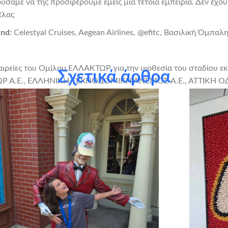
ύσαμε να της προσφέρουμε εμείς μια τέτοια εμπειρία. Δεν έχου
έλας
ind:
Celestyal Cruises, Aegean Airlines,
@efitc
, Βασιλική Όμπαλη
αιρείες του Ομίλου ΕΛΛΑΚΤΩΡ για την υιοθεσία του σταδίου ε
Σχετικά άρθρα
ΚΤΩΡ Α.Ε., ΕΛΛΗΝΙΚΗ ΤΕΧΝΟΔΟΜΙΚΗ ΑΝΕΜΟΣ Α.Ε., ΑΤΤΙΚΗ Ο
EMENT).