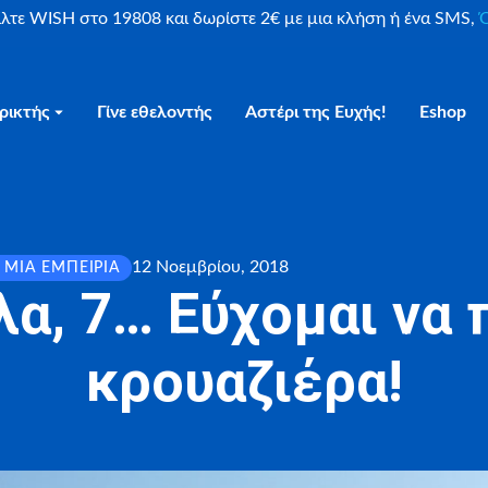
είλτε WISH στο 19808 και δωρίστε 2€ με μια κλήση ή ένα SMS,
Ο
ρικτής
Γίνε εθελοντής
Αστέρι της Ευχής!
Eshop
12 Νοεμβρίου, 2018
 ΜΙΑ ΕΜΠΕΙΡΊΑ
λα, 7… Εύχομαι να 
κρουαζιέρα!