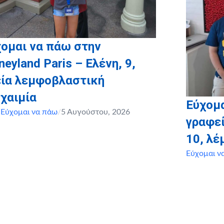
ομαι να πάω στην
neyland Paris – Ελένη, 9,
εία λεμφοβλαστική
χαιμία
Εύχομα
,
Εύχομαι να πάω
/
5 Αυγούστου, 2026
γραφεί
10, λ
Εύχομαι ν