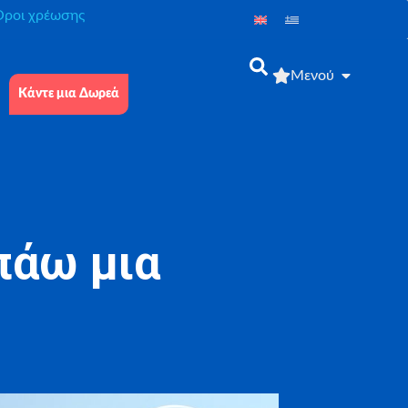
́ροι χρέωσης
Μενού
Κάντε μια Δωρεά
πάω μια