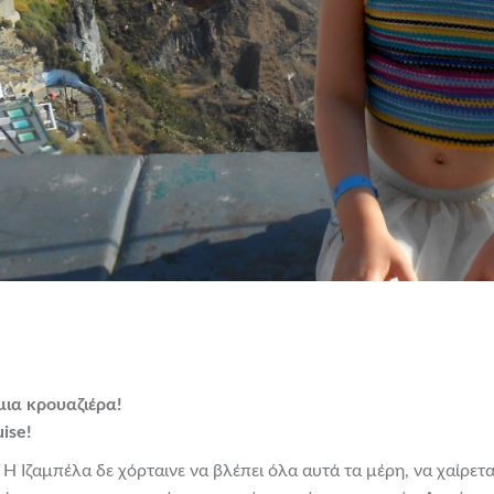
μια κρουαζιέρα!
uise!
Η Ιζαμπέλα δε χόρταινε να βλέπει όλα αυτά τα μέρη, να χαίρετα