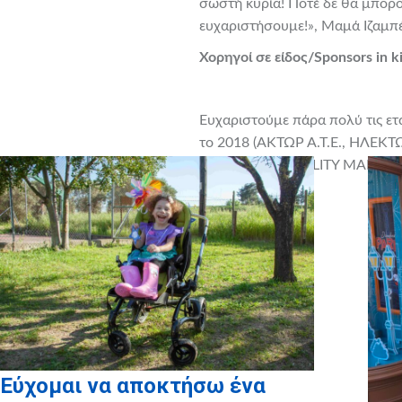
σωστή κυρία! Ποτέ δε θα μπορο
ευχαριστήσουμε!», Μαμά Ιζαμπ
Χορηγοί σε είδος/Sponsors in k
Ευχαριστούμε πάρα πολύ τις ετ
το 2018 (ΑΚΤΩΡ Α.Τ.Ε., ΗΛΕ
Α.Ε., ΑΚΤΩΡ FACILITY MANAG
Εύχομαι να αποκτήσω ένα