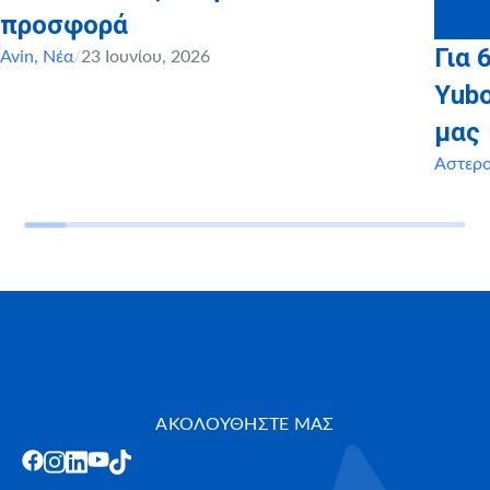
προσφορά
Για 
Avin
,
Νέα
/
23 Ιουνίου, 2026
Yubo
μας
Αστερ
ΑΚΟΛΟΥΘΗΣΤΕ ΜΑΣ