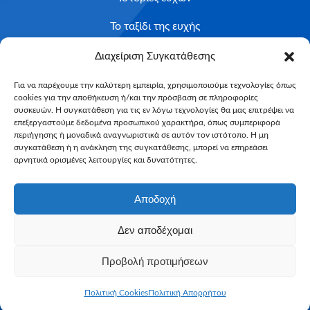
Το ταξίδι της ευχής
Κριτήρια Καταλληλότητας
Διαχείριση Συγκατάθεσης
Υποβολή Αιτήματος
Για να παρέχουμε την καλύτερη εμπειρία, χρησιμοποιούμε τεχνολογίες όπως
cookies για την αποθήκευση ή/και την πρόσβαση σε πληροφορίες
NEWSLETTER
συσκευών. Η συγκατάθεση για τις εν λόγω τεχνολογίες θα μας επιτρέψει να
Email*
επεξεργαστούμε δεδομένα προσωπικού χαρακτήρα, όπως συμπεριφορά
περιήγησης ή μοναδικά αναγνωριστικά σε αυτόν τον ιστότοπο. Η μη
συγκατάθεση ή η ανάκληση της συγκατάθεσης, μπορεί να επηρεάσει
αρνητικά ορισμένες λειτουργίες και δυνατότητες.
Αποδοχή
Δεν αποδέχομαι
Make-A-Wish Greece © 2025
Προβολή προτιμήσεων
All Rights Reserved
Web Magic by
Toulange
Πολιτική Cookies
Πολιτική Απορρήτου