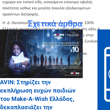
εγχώρια και τοπικά είδη, εισαγόμενα επώνυμα υψηλής
ποιότητας καθώς και μεγάλη ποικιλία εξειδικευμένων
προϊόντων διατροφής.
Σχετικά άρθρα
Η Δ. Θανόπουλος Α.Ε. παραμένει μια γνήσια και 100%
Ελληνική οικογενειακή εταιρεία, η οποία πιστή στις αξίες 4
γενεών, δίνει καθημερινά τον καλύτερο εαυτό της στην
εξυπηρέτηση των πελατών με χαρά και σεβασμό. Συνδυάζει
αρμονικά την παράδοση με τις σύγχρονες τάσεις
προσφέροντας μια ασύγκριτη αγοραστική εμπειρία.
AVIN: Στηρίζει την
εκπλήρωση ευχών παιδιών
του Make-A-Wish Ελλάδος,
δεκαπλασιάζει την