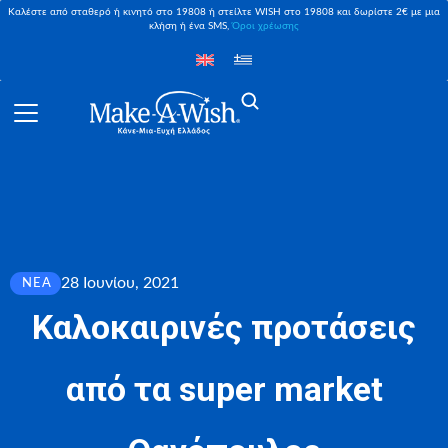
Καλέστε από σταθερό ή κινητό στο 19808 ή στείλτε WISH στο 19808 και δωρίστε 2€ με μια
κλήση ή ένα SMS,
Όροι χρέωσης
28 Ιουνίου, 2021
ΝΈΑ
Καλοκαιρινές προτάσεις
από τα super market