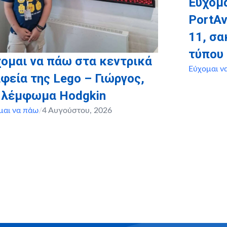
Εύχομα
PortAv
11, σ
τύπου
ομαι να πάω στα κεντρικά
Εύχομαι ν
φεία της Lego – Γιώργος,
, λέμφωμα Hodgkin
μαι να πάω
/
4 Αυγούστου, 2026