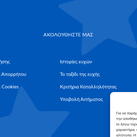
ΑΚΟΛΟΥΘΗΣΤΕ ΜΑΣ
ήσης
Ιστορίες ευχών
ή Απορρήτου
Το ταξίδι της ευχής
 Cookies
Κριτήρια Καταλληλότητας
Υποβολή Αιτήματος
Για να παρέ
την αποθήκε
εν λόγω τεχ
χαρακτήρα, 
ιστότοπο. Η