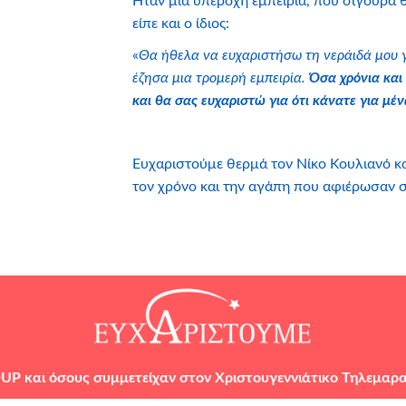
Ήταν μια υπέροχη εμπειρία, που σίγουρα 
είπε και ο ίδιος:
«
Θα ήθελα να ευχαριστήσω τη νεράιδά μου γι
έζησα μια τρομερή εμπειρία.
Όσα χρόνια και
και θα σας ευχαριστώ για ότι κάνατε για μέν
Ευχαριστούμε θερμά τον Νίκο Κουλιανό κ
τον χρόνο και την αγάπη που αφιέρωσαν 
OUP
και όσους συμμετείχαν στον Χριστουγεννιάτικο Τηλεμαρα