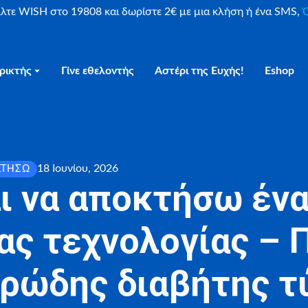
είλτε WISH στο 19808 και δωρίστε 2€ με μια κλήση ή ένα SMS,
Ο
ρικτής
Γίνε εθελοντής
Αστέρι της Ευχής!
Eshop
18 Ιουνίου, 2026
ΚΤΉΣΩ
ι να αποκτήσω ένα
ας τεχνολογίας – Π
ρώδης διαβήτης τ