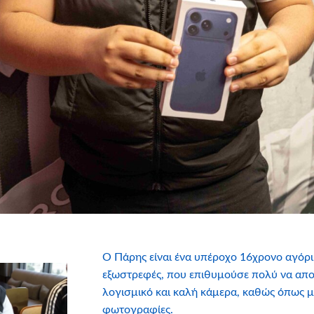
Ο Πάρης είναι ένα υπέροχο 16χρονο αγόρι,
εξωστρεφές, που επιθυμούσε πολύ να αποκ
λογισμικό και καλή κάμερα, καθώς όπως μα
φωτογραφίες.