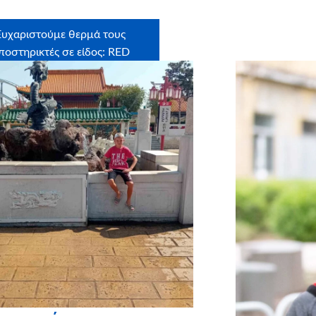
Ευχαριστούμε θερμά τους
ποστηρικτές σε είδος: RED
LOOP