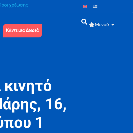
́ροι χρέωσης
Μενού
Κάντε μια Δωρεά
 κινητό
άρης, 16,
ύπου 1