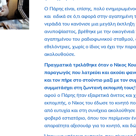
Ο Πάρης είναι, επίσης, πολύ ενημερωμένος
και ειδικά σε ό,τι αφορά στην αγαπημένη 
νεράιδά του κανόνισε μια μεγάλη έκπληξη γ
ανυποψίαστος, βρέθηκε με την οικογένειά
αγαπημένου του ραδιοφωνικού σταθμού, ό
εθελόντριες, χωρίς ο ίδιος να έχει την παρα
ακολουθούσε.
Πραγματικά τρελάθηκε όταν ο Νίκος Κου
παραγωγός που λατρεύει και ακούει φαν
και τον πήρε στο στούντιο μαζί με τον σ
συμμετάσχει στη ζωντανή εκπομπή τους
αφού ο Πάρης ήταν εξαιρετικά άνετος και 
εκπομπής, ο Νίκος του έδωσε το κινητό π
από ευτυχία και στη συνέχεια ακολούθησε 
φοβερό εστιατόριο, όπου τον περίμεναν έ
απαραίτητα αξεσουάρ για το κινητό, και δ