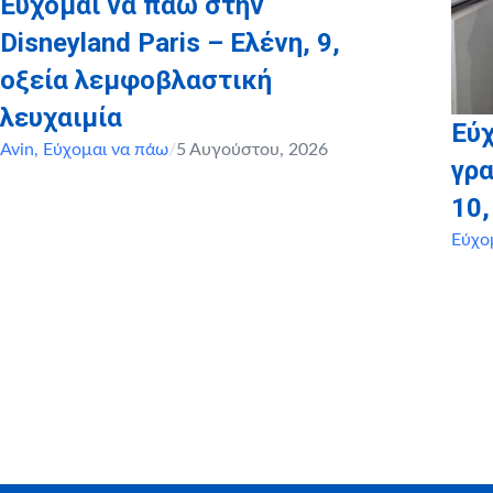
Εύχομαι να πάω στην
Disneyland Paris – Ελένη, 9,
οξεία λεμφοβλαστική
λευχαιμία
Εύχ
Avin
,
Εύχομαι να πάω
/
5 Αυγούστου, 2026
γρα
10
Εύχο