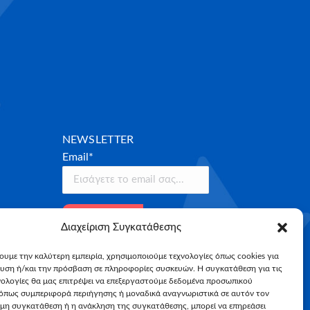
NEWSLETTER
Email*
Διαχείριση Συγκατάθεσης
χουμε την καλύτερη εμπειρία, χρησιμοποιούμε τεχνολογίες όπως cookies για
υση ή/και την πρόσβαση σε πληροφορίες συσκευών. Η συγκατάθεση για τις
νολογίες θα μας επιτρέψει να επεξεργαστούμε δεδομένα προσωπικού
όπως συμπεριφορά περιήγησης ή μοναδικά αναγνωριστικά σε αυτόν τον
 μη συγκατάθεση ή η ανάκληση της συγκατάθεσης, μπορεί να επηρεάσει