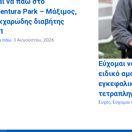
ι να πάω στο
entura Park – Μάξιμος,
ακχαρώδης διαβήτης
 1
α πάω
/
3 Αυγούστου, 2026
Εύχομαι 
ειδικό αμ
εγκεφαλι
τετραπλη
Ευχές
,
Εύχομαι