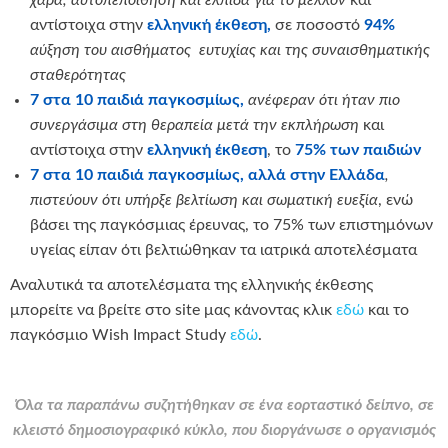
χαρά, αυτοπεποίθηση και ελπίδα για το μέλλον
και
αντίστοιχα στην
ελληνική έκθεση,
σε ποσοστό
94%
αύξηση του αισθήματος ευτυχίας και της συναισθηματικής
σταθερότητας
7 στα 10 παιδιά παγκοσμίως,
ανέφεραν ότι ήταν πιο
συνεργάσιμα στη θεραπεία μετά την εκπλήρωση
και
αντίστοιχα στην
ελληνική έκθεση
, το
75%
των παιδιών
7 στα 10 παιδιά παγκοσμίως, αλλά στην Ελλάδα
,
πιστεύουν ότι υπήρξε βελτίωση και σωματική ευεξία
, ενώ
βάσει της παγκόσμιας έρευνας, το 75% των επιστημόνων
υγείας είπαν ότι βελτιώθηκαν τα ιατρικά αποτελέσματα
Αναλυτικά τα αποτελέσματα της ελληνικής έκθεσης
μπορείτε να βρείτε στο site μας κάνοντας κλικ
εδώ
και το
παγκόσμιο Wish Impact Study
εδώ
.
Όλα τα παραπάνω συζητήθηκαν σε ένα εορταστικό δείπνο, σε
κλειστό δημοσιογραφικό κύκλο, που διοργάνωσε ο οργανισμός