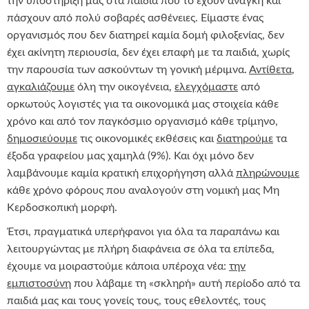
την υποστήριξή μας στα παιδιά που το έχουν ανάγκη και
πάσχουν από πολύ σοβαρές ασθένειες. Είμαστε ένας
οργανισμός που δεν διατηρεί καμία δομή φιλοξενίας, δεν
έχει ακίνητη περιουσία, δεν έχει επαφή με τα παιδιά, χωρίς
την παρουσία των ασκούντων τη γονική μέριμνα.
Αντίθετα
,
αγκαλιάζουμε
όλη την οικογένεια,
ελεγχόμαστε
από
ορκωτούς λογιστές για τα οικονομικά μας στοιχεία κάθε
χρόνο και από τον παγκόσμιο οργανισμό κάθε τρίμηνο,
δημοσιεύουμε
τις οικονομικές εκθέσεις και
διατηρούμε
τα
έξοδα γραφείου μας χαμηλά (9%). Και όχι μόνο δεν
λαμβάνουμε καμία κρατική επιχορήγηση αλλά
πληρώνουμε
κάθε χρόνο φόρους που αναλογούν στη νομική μας Μη
Κερδοσκοπική μορφή.
Έτσι, πραγματικά υπερήφανοι για όλα τα παραπάνω και
λειτουργώντας με πλήρη διαφάνεια σε όλα τα επίπεδα,
έχουμε να μοιραστούμε κάποια υπέροχα νέα:
την
εμπιστοσύνη
που λάβαμε τη «σκληρή» αυτή περίοδο από τα
παιδιά μας και τους γονείς τους, τους εθελοντές, τους