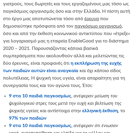
γιατρούς, τους δωρητές και τους εργαζομένους μας τόσο ως
παγκόσμιος οργανισμός όσο και στην Ελλάδα. Η πίστη αυτή
στο έργο μας αποτυπώνεται τόσο από
έρευνα
που
δημοσιεύτηκε πρόσφατα από τον
παγκόσμιο οργανισμό
,
όσο και από την έκθεση κοινωνικού αντικτύπου που «έτρεξε»
για λογαριασμό μας η εταιρεία EnableGood για το διάστημα
2020 – 2021. Παρουσιάζοντας κάποια βασικά
συμπεράσματα που ακολουθούν αλλά και μελετώντας τις
δύο έρευνες, είναι προφανές ότι
η εκπλήρωση της ευχής
των παιδιών αυτών είναι αναγκαία
και όχι κάποιο είδος
πολυτέλειας. Η ψυχική τους υγεία, είναι απαραίτητη για τη
συνεργασία τους και τον αγώνα τους. Έτσι:
9 στα 10 παιδιά
παγκοσμίως
,
ανέφεραν μείωση του
ψυχολογικού στρες τους μετά την ευχή και βελτίωση της
ψυχικής υγείας
και αντίστοιχα στην
ελληνική έκθεση
, το
97% των παιδιών
9 στα 10 παιδιά παγκοσμίως,
ανέφεραν ότι ένιωσαν