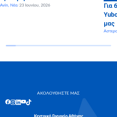
Για 
Avin
,
Νέα
/
23 Ιουνίου, 2026
Yubo
μας
Αστερ
ΑΚΟΛΟΥΘΗΣΤΕ ΜΑΣ
Κεντρικό Γραφείο Αθήνας