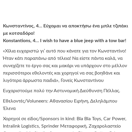
Κωνσταντίνος, 4… Εύχομαι να αποκτήσω ένα μπλε τζιπάκι
με κοτσαδόρο!
Konstantions, 4… I wish to have a blue jeep with a tow bar!
«Χίλια ευχαριστώ γι’ αυτό που κάνατε για τον Κωνσταντίνο!
Ήταν κάτι παραπάνω από τέλεια! Να είστε πάντα καλά, να
συνεχίζετε το έργο σας και μακάρι να υπάρχουν στο μέλλον
περισσότεροι εθελοντές και χορηγοί να σας βοηθάνε και
λιγότερα άρρωστα παιδιά», Γονείς Κωνσταντίνου
Ευχαριστούμε πολύ την Αστυνομική Διεύθυνση Πέλλας.
Εθελοντές/Voluneers: Αθανασίου Ειρήνη, Δεληλάμπου
Έλενα
Χορηγοί σε είδος/Sponsors in kind: Bla Bla Toys, Car Power,
Intralink Logistics, Sprinder Μεταφορική, Ζαχαρολαστείο