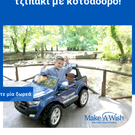
τζιπάκι με κοτσαδόρο!