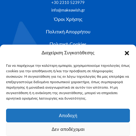
+30 2310 523979
info@makeawish.gr
Όροι Χρήσης
Πολιτική Απορρήτου
Πολιτική Cookies
Ιστορίες ευχών
Διαχείριση Συγκατάθεσης
Το ταξίδι της ευχής
Για να παρέχουμε την καλύτερη εμπειρία, χρησιμοποιούμε τεχνολογίες όπως
cookies για την αποθήκευση ή/και την πρόσβαση σε πληροφορίες
Κριτήρια Καταλληλότητας
συσκευών. Η συγκατάθεση για τις εν λόγω τεχνολογίες θα μας επιτρέψει να
επεξεργαστούμε δεδομένα προσωπικού χαρακτήρα, όπως συμπεριφορά
περιήγησης ή μοναδικά αναγνωριστικά σε αυτόν τον ιστότοπο. Η μη
Υποβολή Αιτήματος
συγκατάθεση ή η ανάκληση της συγκατάθεσης, μπορεί να επηρεάσει
NEWSLETTER
αρνητικά ορισμένες λειτουργίες και δυνατότητες.
Email*
Αποδοχή
Δεν αποδέχομαι