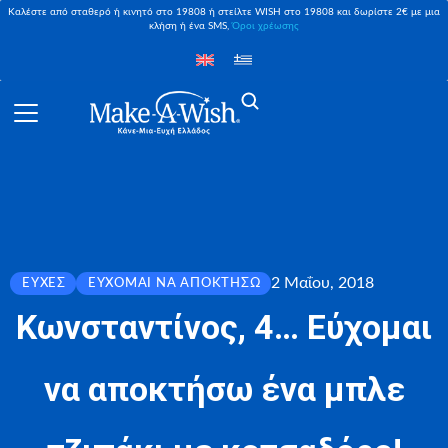
Καλέστε από σταθερό ή κινητό στο 19808 ή στείλτε WISH στο 19808 και δωρίστε 2€ με μια
κλήση ή ένα SMS,
Όροι χρέωσης
2 Μαΐου, 2018
ΕΥΧΈΣ
ΕΎΧΟΜΑΙ ΝΑ ΑΠΟΚΤΉΣΩ
Κωνσταντίνος, 4… Εύχομαι
να αποκτήσω ένα μπλε