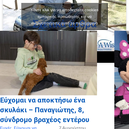
Κάντε κλικ για να αποδεχτείτε cookies
εμπορικής προώθησης και να
Σχετικά άρθρα
ενεργοποιήσετε αυτό το περιεχόμενο
Εύχομαι να αποκτήσω ένα
σκυλάκι – Παναγιώτης, 8,
σύνδρομο βραχέος εντέρου
Ευχές
,
Εύχομαι να
7 Αυγούστου,