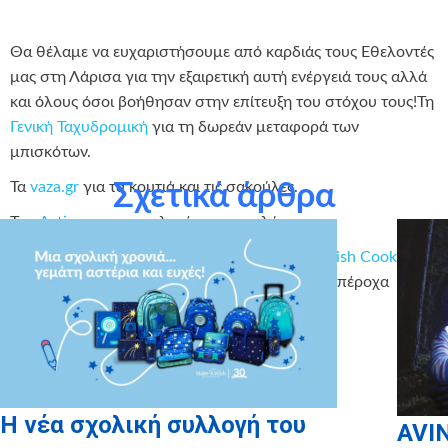
Θα θέλαμε να ευχαριστήσουμε από καρδιάς τους Εθελοντές
μας στη Λάρισα για την εξαιρετική αυτή ενέργειά τους αλλά
και όλους όσοι βοήθησαν στην επίτευξη του στόχου τους!Τη
Γενική Ταχυδρομική
για τη δωρεάν μεταφορά των
μπισκότων.
Τα
vaza.gr
για τα κουτιά και τις σακούλες.
Σχετικά άρθρα
Την
Astir
για τα σοκολατένια αυγουλάκια.
Και φυσικά τους Ζαχαροτέχνες του
Make-a-Wish Cookie,
που έστειλαν από κάθε άκρη της Ελλάδος τα υπέροχα
μπισκότα τους!
Σας ευχαριστούμε όλους από καρδιάς!
Η νέα σχολική συλλογή του
AVIN