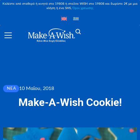
Καλέστε από σταθερό ή κινητό στο 19808 ή στείλτε WISH στο 19808 και δωρίστε 2€ με μια
κλήση ή ένα SMS,
Όροι χρέωσης
10 Μαΐου, 2018
ΝΈΑ
Make-A-Wish Cookie!