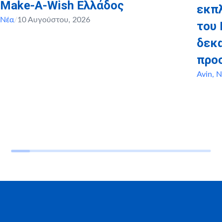
Make-A-Wish Ελλάδος
εκπ
Νέα
/
10 Αυγούστου, 2026
του 
δεκα
προ
Avin
,
Ν