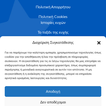
Πολιτική Απορρήτου
Πολιτική Cookies
Ιστορίες ευχών
Το ταξίδι της ευχής
Κριτήρια Καταλληλότητας
Διαχείριση Συγκατάθεσης
Υποβολή Αιτήματος
Για να παρέχουμε την καλύτερη εμπειρία, χρησιμοποιούμε τεχνολογίες όπως
cookies για την αποθήκευση ή/και την πρόσβαση σε πληροφορίες
NEWSLETTER
συσκευών. Η συγκατάθεση για τις εν λόγω τεχνολογίες θα μας επιτρέψει να
Email*
επεξεργαστούμε δεδομένα προσωπικού χαρακτήρα, όπως συμπεριφορά
περιήγησης ή μοναδικά αναγνωριστικά σε αυτόν τον ιστότοπο. Η μη
συγκατάθεση ή η ανάκληση της συγκατάθεσης, μπορεί να επηρεάσει
αρνητικά ορισμένες λειτουργίες και δυνατότητες.
Αποδοχή
Δεν αποδέχομαι