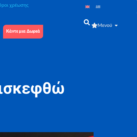
́ροι χρέωσης
Μενού
Κάντε μια Δωρεά
πισκεφθώ