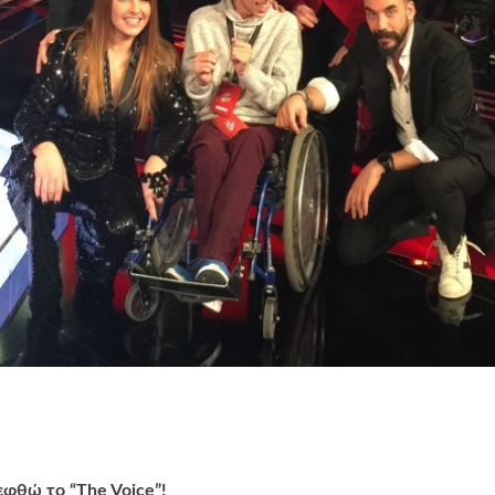
εφθώ το “The Voice”!