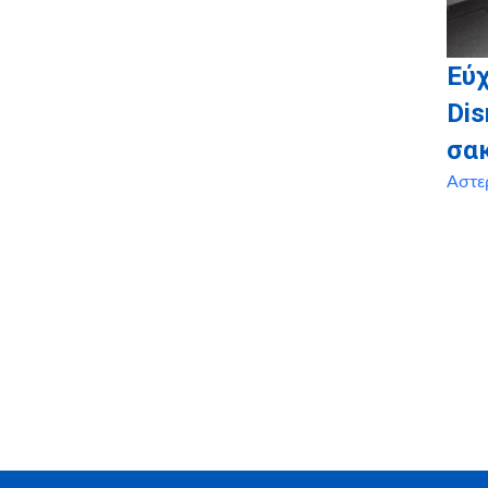
Εύχ
Dis
σα
Αστε