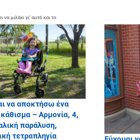
να μιλάει γι’ αυτό και το
ce
αι να αποκτήσω ένα
 κάθισμα – Αρμονία, 4,
αλική παράλυση,
ική τετραπληγία
Εύχομαι ν