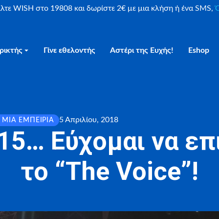
είλτε WISH στο 19808 και δωρίστε 2€ με μια κλήση ή ένα SMS,
Ο
ρικτής
Γίνε εθελοντής
Αστέρι της Ευχής!
Eshop
5 Απριλίου, 2018
 ΜΙΑ ΕΜΠΕΙΡΊΑ
 15… Εύχομαι να ε
το “The Voice”!