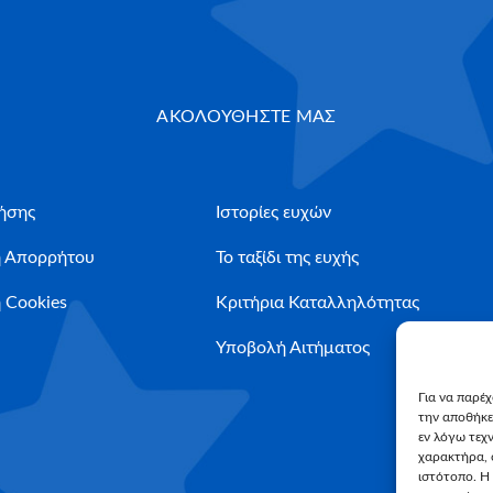
ΑΚΟΛΟΥΘΗΣΤΕ ΜΑΣ
ήσης
Ιστορίες ευχών
ή Απορρήτου
Το ταξίδι της ευχής
 Cookies
Κριτήρια Καταλληλότητας
Υποβολή Αιτήματος
Για να παρέ
την αποθήκε
εν λόγω τεχ
χαρακτήρα, 
ιστότοπο. Η