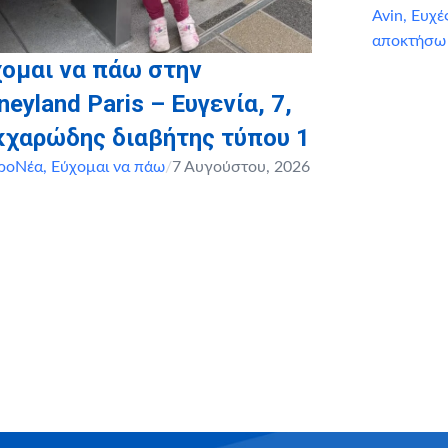
Avin
,
Ευχέ
αποκτήσω
ομαι να πάω στην
neyland Paris – Ευγενία, 7,
κχαρώδης διαβήτης τύπου 1
ροΝέα
,
Εύχομαι να πάω
/
7 Αυγούστου, 2026