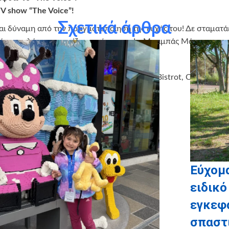
 TV show “The Voice”!
Σχετικά άρθρα
 δύναμη από την πραγματοποίηση της ευχής του! Δε σταματάει 
άντα καλά, να συνεχίζετε το έργο σας!», Μπαμπάς Μάριου
ά Νεκταρία, Σπανού Χρυσούλα
nd: Acun Medya, Aegean Airlines, DeCounti Bistrot, Cotton Prin
=”12289,12287″ img_size=”large”]
Εύχομ
ειδικό
εγκεφ
σπαστ