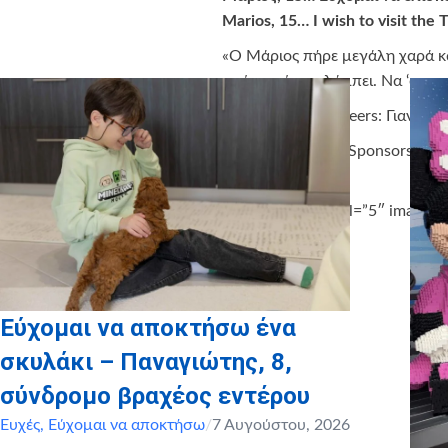
Marios, 15… I wish to visit the
«Ο Μάριος πήρε μεγάλη χαρά και
πρόσωπό του λάμπει. Να ‘στε π
Εθελοντές/Volunteers: Γιαννατ
Χορηγοί σε είδος/Sponsors in ki
[vc_gallery interval=”5″ images
Εύχομαι να αποκτήσω ένα
σκυλάκι – Παναγιώτης, 8,
σύνδρομο βραχέος εντέρου
Ευχές
,
Εύχομαι να αποκτήσω
/
7 Αυγούστου, 2026