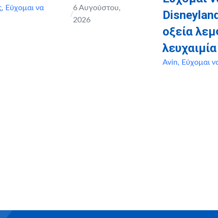
ς
,
Εύχομαι να
6 Αυγούστου,
Disneyland
/
2026
οξεία λε
λευχαιμία
Avin
,
Εύχομαι ν