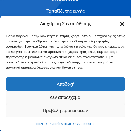
Το ταξίδι της ευχής
Κριτήρια Καταλληλότητας
Διαχείριση Συγκατάθεσης
Υποβολή Αιτήματος
Για να παρέχουμε την καλύτερη εμπειρία, χρησιμοποιούμε τεχνολογίες όπως
cookies για την αποθήκευση ή/και την πρόσβαση σε πληροφορίες
NEWSLETTER
συσκευών. Η συγκατάθεση για τις εν λόγω τεχνολογίες θα μας επιτρέψει να
Email*
επεξεργαστούμε δεδομένα προσωπικού χαρακτήρα, όπως συμπεριφορά
περιήγησης ή μοναδικά αναγνωριστικά σε αυτόν τον ιστότοπο. Η μη
συγκατάθεση ή η ανάκληση της συγκατάθεσης, μπορεί να επηρεάσει
αρνητικά ορισμένες λειτουργίες και δυνατότητες.
Αποδοχή
Δεν αποδέχομαι
Make-A-Wish Greece © 2025
Προβολή προτιμήσεων
All Rights Reserved
Web Magic by
Toulange
Πολιτική Cookies
Πολιτική Απορρήτου