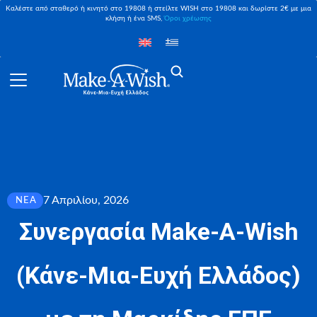
Καλέστε από σταθερό ή κινητό στο 19808 ή στείλτε WISH στο 19808 και δωρίστε 2€ με μια
κλήση ή ένα SMS,
Όροι χρέωσης
7 Απριλίου, 2026
ΝΈΑ
Συνεργασία Make-A-Wish
(Κάνε-Μια-Ευχή Ελλάδος)