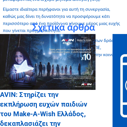
Είμαστε ιδιαίτερα περήφανοι για αυτή τη συνεργασία,
καθώς μας δίνει τη δυνατότητα να προσφέρουμε κάτι
περισσότερο από ένα προϊόν: να γίνουμε μέρος μιας ευχής
Σχετικά άρθρα
που γίνεται πραγματικότητα.
Η πρωτοβουλία αυτή εντάσσεται στο πλαίσιο των δράσεων
εταιρικής κοινωνικής ευθύνης της Μαρκίδης ΕΠΕ,
επιβεβαιώνοντας τη δέσμευσή της να στηρίζει την κοινωνία
με ουσιαστικό τρόπο.
AVIN: Στηρίζει την
εκπλήρωση ευχών παιδιών
του Make-A-Wish Ελλάδος,
δεκαπλασιάζει την