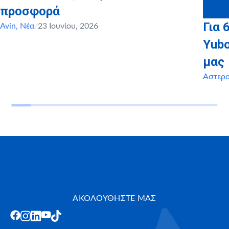
προσφορά
Για 
Avin
,
Νέα
/
23 Ιουνίου, 2026
Yubo
μας
Αστερ
ΑΚΟΛΟΥΘΗΣΤΕ ΜΑΣ