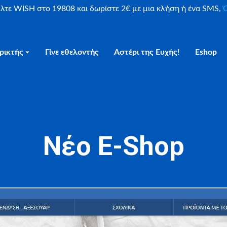
είλτε WISH στο 19808 και δωρίστε 2€ με μια κλήση ή ένα SMS,
Ο
ρικτής
Γίνε εθελοντής
Αστέρι της Ευχής!
Eshop
Nέο E-Shop