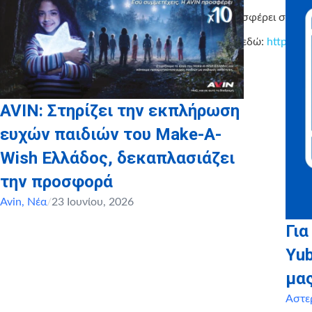
Ένα δώρο – συνεισφέρει στην ε
Επιστεφτείτε μας εδώ:
http://w
AVIN: Στηρίζει την εκπλήρωση
ευχών παιδιών του Make-A-
Wish Ελλάδος, δεκαπλασιάζει
την προσφορά
Avin
,
Νέα
/
23 Ιουνίου, 2026
Για
Yu
μα
Αστε