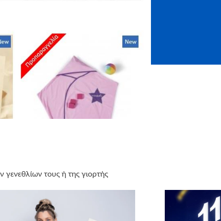
γενεθλίων τους ή της γιορτής
op) του Μake-A-Wish και να