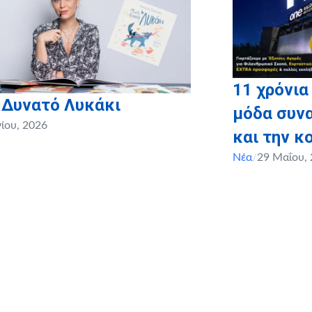
11 χρόνια
 Δυνατό Λυκάκι
μόδα συνα
νίου, 2026
και την κ
Νέα
/
29 Μαΐου,