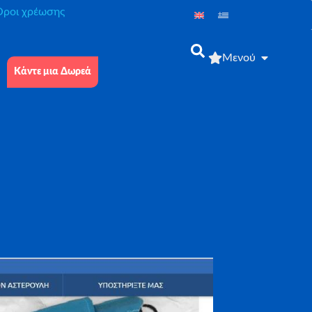
́ροι χρέωσης
Μενού
Κάντε μια Δωρεά