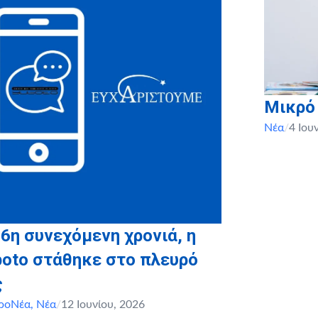
κπλήρωση μιας ακόμα Ευχής παιδιού!
ww.makeawish-eshop.gr/
Μικρό
Νέα
/
4 Ιου
 6η συνεχόμενη χρονιά, η
boto στάθηκε στο πλευρό
ς
ροΝέα
,
Νέα
/
12 Ιουνίου, 2026