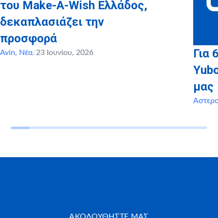
του Make-A-Wish Ελλάδος,
δεκαπλασιάζει την
προσφορά
Για 
Avin
,
Νέα
/
23 Ιουνίου, 2026
Yubo
μας
Αστερ
ΑΚΟΛΟΥΘΗΣΤΕ ΜΑΣ