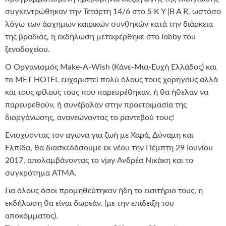
συγκεντρώθηκαν την Τετάρτη 14/6 στο S K Y |B A R, ωστόσο
λόγω των άσχημων καιρικών συνθηκών κατά την διάρκεια
της βραδιάς, η εκδήλωση μεταφέρθηκε στο lobby του
ξενοδοχείου.
O Οργανισμός Make-A-Wish (Κάνε-Μια-Ευχή Ελλάδος) και
το MET HOTEL ευχαριστεί πολύ όλους τους χορηγούς αλλά
και τους φίλους τους που παρευρέθηκαν, ή θα ήθελαν να
παρευρεθούν, ή συνέβαλαν στην προετοιμασία της
διοργάνωσης, ανανεώνοντας το ραντεβού τους!
Ενισχύοντας τον αγώνα για ζωή με Χαρά, Δύναμη και
Ελπίδα, θα διασκεδάσουμε εκ νέου την Πέμπτη 29 Iουνίου
2017, απολαμβάνοντας το vjay Ανδρέα Νικάκη και το
συγκρότημα ATMA.
Για όλους όσοι προμηθεύτηκαν ήδη το εισιτήριο τους, η
εκδήλωση θα είναι δωρεάν. (με την επίδειξη του
αποκόμματος).