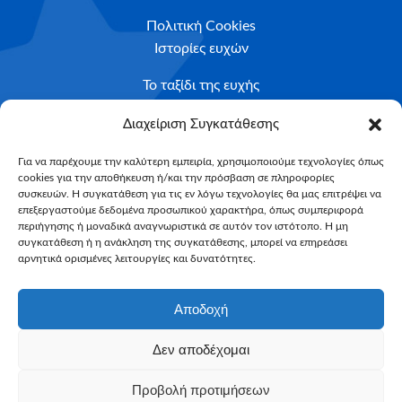
Πολιτική Cookies
Ιστορίες ευχών
Το ταξίδι της ευχής
Κριτήρια Καταλληλότητας
Διαχείριση Συγκατάθεσης
Υποβολή Αιτήματος
Για να παρέχουμε την καλύτερη εμπειρία, χρησιμοποιούμε τεχνολογίες όπως
cookies για την αποθήκευση ή/και την πρόσβαση σε πληροφορίες
NEWSLETTER
συσκευών. Η συγκατάθεση για τις εν λόγω τεχνολογίες θα μας επιτρέψει να
Email*
επεξεργαστούμε δεδομένα προσωπικού χαρακτήρα, όπως συμπεριφορά
περιήγησης ή μοναδικά αναγνωριστικά σε αυτόν τον ιστότοπο. Η μη
συγκατάθεση ή η ανάκληση της συγκατάθεσης, μπορεί να επηρεάσει
αρνητικά ορισμένες λειτουργίες και δυνατότητες.
Αποδοχή
Δεν αποδέχομαι
Make-A-Wish Greece © 2025
Προβολή προτιμήσεων
All Rights Reserved