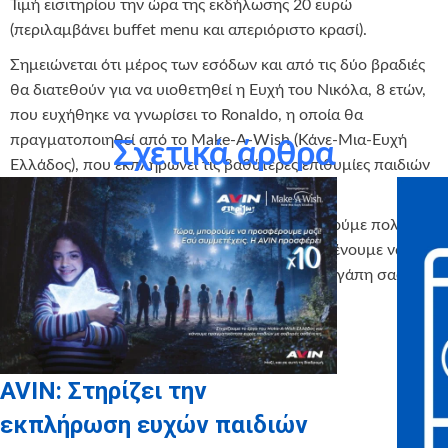
Τιμή εισιτηρίου την ώρα της εκδήλωσης 20 ευρώ
(περιλαμβάνει buffet menu και απεριόριστο κρασί).
Σημειώνεται ότι μέρος των εσόδων και από τις δύο βραδιές
θα διατεθούν για να υιοθετηθεί η Ευχή του Νικόλα, 8 ετών,
που ευχήθηκε να γνωρίσει το Ronaldo, η οποία θα
πραγματοποιηθεί από το Make-A-Wish (Κάνε-Μια-Ευχή
Σχετικά άρθρα
Ελλάδος), που εκπληρώνει τις βαθύτερες επιθυμίες παιδιών
με απειλητικές για τη ζωή τους ασθένειες.
Με καλοκαιρινή πλέον διάθεση, σας ευχαριστούμε πολύ για
την κατανόηση και με αμείωτο κέφι σας περιμένουμε να
ζήσουμε την αξέχαστη βραδιά που με πολλή αγάπη σας
έχουμε ετοιμάσει!
AVIN: Στηρίζει την
εκπλήρωση ευχών παιδιών