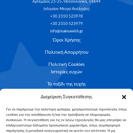
Αρτέμιδος 23-25, Θεσσαλονίκη, 54644
(πλησίον Μετρό Ανάληψη)
+30 2310 523978
+30 2310 523979
info@makeawish.gr
Όροι Χρήσης
Πολιτική Απορρήτου
Πολιτική Cookies
Ιστορίες ευχών
Το ταξίδι της ευχής
Κριτήρια Καταλληλότητας
Διαχείριση Συγκατάθεσης
Υποβολή Αιτήματος
Για να παρέχουμε την καλύτερη εμπειρία, χρησιμοποιούμε τεχνολογίες όπως
cookies για την αποθήκευση ή/και την πρόσβαση σε πληροφορίες
NEWSLETTER
συσκευών. Η συγκατάθεση για τις εν λόγω τεχνολογίες θα μας επιτρέψει να
Email*
επεξεργαστούμε δεδομένα προσωπικού χαρακτήρα, όπως συμπεριφορά
περιήγησης ή μοναδικά αναγνωριστικά σε αυτόν τον ιστότοπο. Η μη