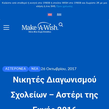
Καλέστε από σταθερό ή κινητό στο 19808 ή στείλτε WISH στο 19808 και δωρίστε 2€ με μια
κλήση ή ένα SMS,
Όροι χρέωσης
26 Οκτωβρίου, 2017
ΑΣΤΕΡΟΝΈΑ
ΝΈΑ
Nικητές Διαγωνισμού
Σχολείων – Αστέρι της