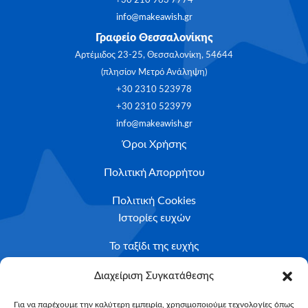
+30 210 963 7774
info@makeawish.gr
Γραφείο Θεσσαλονίκης
Αρτέμιδος 23-25, Θεσσαλονίκη, 54644
(πλησίον Μετρό Ανάληψη)
+30 2310 523978
+30 2310 523979
info@makeawish.gr
Όροι Χρήσης
Πολιτική Απορρήτου
Πολιτική Cookies
Ιστορίες ευχών
Το ταξίδι της ευχής
Κριτήρια Καταλληλότητας
Διαχείριση Συγκατάθεσης
Υποβολή Αιτήματος
Για να παρέχουμε την καλύτερη εμπειρία, χρησιμοποιούμε τεχνολογίες όπως