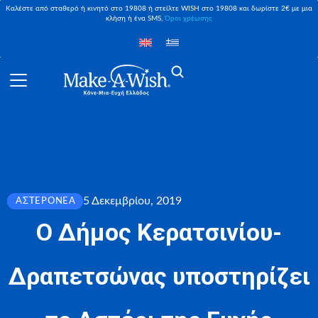
Καλέστε από σταθερό ή κινητό στο 19808 ή στείλτε WISH στο 19808 και δωρίστε 2€ με μια
κλήση ή ένα SMS,
Όροι χρέωσης
5 Δεκεμβρίου, 2019
ΑΣΤΕΡΟΝΈΑ
Ο Δήμος Κερατσινίου-
Δραπετσώνας υποστηρίζει