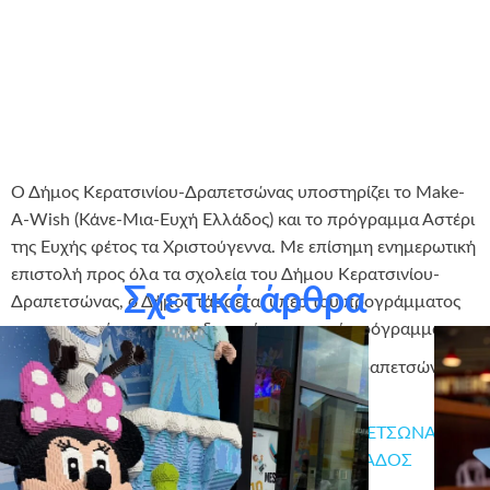
Ο Δήμος Κερατσινίου-Δραπετσώνας υποστηρίζει το Make-
A-Wish (Κάνε-Μια-Ευχή Ελλάδος) και το πρόγραμμα Αστέρι
της Ευχής φέτος τα Χριστούγεννα. Με επίσημη ενημερωτική
επιστολή προς όλα τα σχολεία του Δήμου Κερατσινίου-
Σχετικά άρθρα
Δραπετσώνας, ο Δήμος τάσσεται υπέρ του προγράμματος
και το προτείνει ως εκπαιδευτικό, κοινωνικό πρόγραμμα.
Ευχαριστούμε θερμά το Δήμο Κερατσινίου-Δραπετσώνας
που έγινε αρωγός στο έργο μας!
ΕΠΙΣΤΟΛΗ ΔΗΜΑΡΧΟΥ ΚΕΡΑΤΣΙΝΙΟΥ-ΔΡΑΠΕΤΣΩΝΑΣ
ΥΠΟΣΤΗΡΙΞΗΣ ΔΡΑΣΗΣ MAKE A WISH ΕΛΛΑΔΟΣ