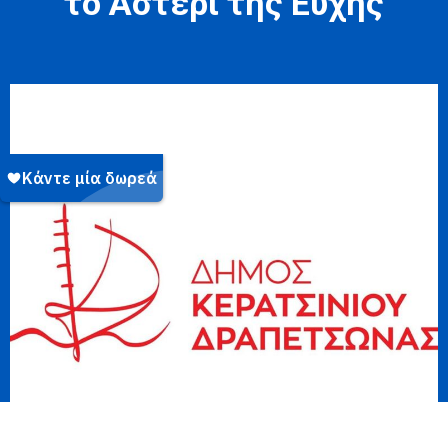
το Αστέρι της Ευχής