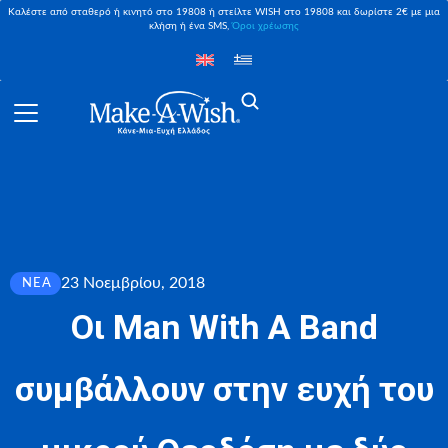
Καλέστε από σταθερό ή κινητό στο 19808 ή στείλτε WISH στο 19808 και δωρίστε 2€ με μια
κλήση ή ένα SMS,
Όροι χρέωσης
23 Νοεμβρίου, 2018
ΝΈΑ
Οι Man With A Band
συμβάλλουν στην ευχή του