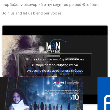
συμβάλουν οικονομικά στην ευχή του μικρού Θεοδόση!
Join us and let us blend our voices!
Κάντε κλικ για να αποδεχτείτε cookies
εμπορικής προώθησης και να
Σχετικά άρθρα
ενεργοποιήσετε αυτό το περιεχόμενο