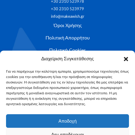
+30 2310 523978
+30 2310 523979
info@makeawish.gr
Όροι Χρήσης
Πολιτική Απορρήτου
Πολιτική Cookies
Ιστορίες ευχών
Διαχείριση Συγκατάθεσης
Το ταξίδι της ευχής
Για να παρέχουμε την καλύτερη εμπειρία, χρησιμοποιούμε τεχνολογίες όπως
cookies για την αποθήκευση ή/και την πρόσβαση σε πληροφορίες
Κριτήρια Καταλληλότητας
συσκευών. Η συγκατάθεση για τις εν λόγω τεχνολογίες θα μας επιτρέψει να
επεξεργαστούμε δεδομένα προσωπικού χαρακτήρα, όπως συμπεριφορά
περιήγησης ή μοναδικά αναγνωριστικά σε αυτόν τον ιστότοπο. Η μη
Υποβολή Αιτήματος
συγκατάθεση ή η ανάκληση της συγκατάθεσης, μπορεί να επηρεάσει
NEWSLETTER
αρνητικά ορισμένες λειτουργίες και δυνατότητες.
Email*
Αποδοχή
Δεν αποδέχομαι