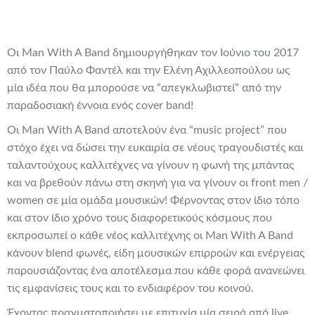
Οι Man With A Band δημιουργήθηκαν τον Ιούνιο του 2017
από τον Παύλο Φαντέλ και την Ελένη Αχιλλεοπούλου ως
μία ιδέα που θα μπορούσε να “απεγκλωβιστεί” από την
παραδοσιακή έννοια ενός cover band!
Οι Man With A Band αποτελούν ένα “music project” που
στόχο έχει να δώσει την ευκαιρία σε νέους τραγουδιστές και
ταλαντούχους καλλιτέχνες να γίνουν η φωνή της μπάντας
και να βρεθούν πάνω στη σκηνή για να γίνουν οι front men /
women σε μία ομάδα μουσικών! Φέρνοντας στον ίδιο τόπο
και στον ίδιο χρόνο τους διαφορετικούς κόσμους που
εκπροσωπεί ο κάθε νέος καλλιτέχνης οι Man With A Band
κάνουν blend φωνές, είδη μουσικών επιρροών και ενέργειας
παρουσιάζοντας ένα αποτέλεσμα που κάθε φορά ανανεώνει
τις εμφανίσεις τους και το ενδιαφέρον του κοινού.
Έχοντας πραγματοποιήσει με επιτυχία μία σειρά από live