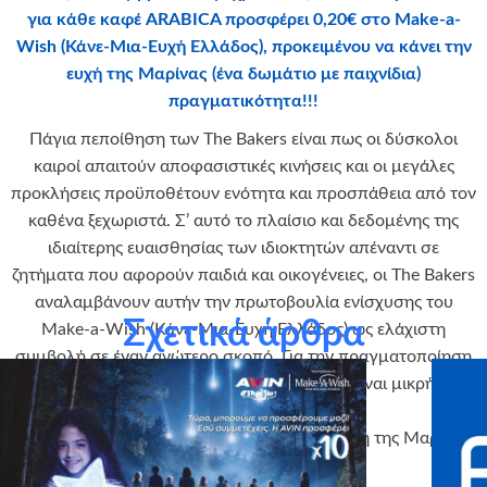
για κάθε καφέ ARABICA προσφέρει 0,20€ στο Make-a-
Wish (Κάνε-Μια-Ευχή Ελλάδος), προκειμένου να κάνει την
ευχή της Μαρίνας (ένα δωμάτιο με παιχνίδια)
πραγματικότητα!!!
Πάγια πεποίθηση των The Bakers είναι πως οι δύσκολοι
καιροί απαιτούν αποφασιστικές κινήσεις και οι μεγάλες
προκλήσεις προϋποθέτουν ενότητα και προσπάθεια από τον
καθένα ξεχωριστά. Σ’ αυτό το πλαίσιο και δεδομένης της
ιδιαίτερης ευαισθησίας των ιδιοκτητών απέναντι σε
ζητήματα που αφορούν παιδιά και οικογένειες, οι The Bakers
αναλαμβάνουν αυτήν την πρωτοβουλία ενίσχυσης του
Σχετικά άρθρα
Make-a-Wish (Κάνε-Μια-Ευχή Ελλάδος) ως ελάχιστη
συμβολή σε έναν ανώτερο σκοπό. Για την πραγματοποίηση
της ευχής ενός παιδιού, καμία βοήθεια δεν είναι μικρή και
κανένας σύμμαχος περιττός.
Ενώνουμε τις δυνάμεις μας για να γίνει η ευχή της Μαρίνας
μας πραγματικότητα!