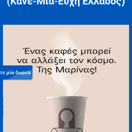
(Κάνε-Μια-Ευχή Ελλάδος)