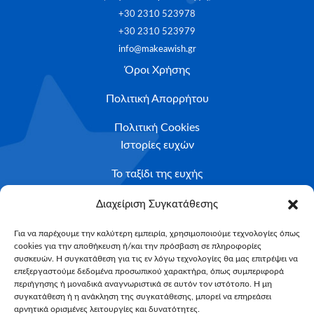
+30 2310 523978
+30 2310 523979
info@makeawish.gr
Όροι Χρήσης
Πολιτική Απορρήτου
Πολιτική Cookies
Ιστορίες ευχών
Το ταξίδι της ευχής
Κριτήρια Καταλληλότητας
Διαχείριση Συγκατάθεσης
Υποβολή Αιτήματος
Για να παρέχουμε την καλύτερη εμπειρία, χρησιμοποιούμε τεχνολογίες όπως
cookies για την αποθήκευση ή/και την πρόσβαση σε πληροφορίες
NEWSLETTER
συσκευών. Η συγκατάθεση για τις εν λόγω τεχνολογίες θα μας επιτρέψει να
Email*
επεξεργαστούμε δεδομένα προσωπικού χαρακτήρα, όπως συμπεριφορά
περιήγησης ή μοναδικά αναγνωριστικά σε αυτόν τον ιστότοπο. Η μη
συγκατάθεση ή η ανάκληση της συγκατάθεσης, μπορεί να επηρεάσει
αρνητικά ορισμένες λειτουργίες και δυνατότητες.