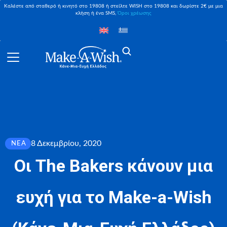
Καλέστε από σταθερό ή κινητό στο 19808 ή στείλτε WISH στο 19808 και δωρίστε 2€ με μια
κλήση ή ένα SMS,
Όροι χρέωσης
8 Δεκεμβρίου, 2020
ΝΈΑ
Οι The Bakers κάνουν μια
ευχή για το Make-a-Wish