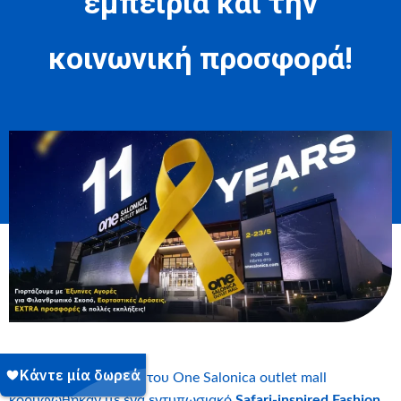
εμπειρία και την
κοινωνική προσφορά!
Οι φετινοί εορτασμοί του One Salonica outlet mall
κορυφώθηκαν με ένα εντυπωσιακό
Safari-inspired Fashion