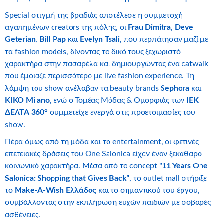
Special στιγμή της βραδιάς αποτέλεσε η συμμετοχή
αγαπημένων creators της πόλης, οι
Frau Dimitra
,
Deve
Geterian
,
Bill Pap
και
Evelyn Tsali
, που περπάτησαν μαζί με
τα fashion models, δίνοντας το δικό τους ξεχωριστό
χαρακτήρα στην πασαρέλα και δημιουργώντας ένα catwalk
που έμοιαζε περισσότερο με live fashion experience. Τη
λάμψη του show ανέλαβαν τα beauty brands
Sephora
και
KIKO Milano
, ενώ ο Τομέας Μόδας & Ομορφιάς των
ΙΕΚ
ΔΕΛΤΑ 360°
συμμετείχε ενεργά στις προετοιμασίες του
show.
Πέρα όμως από τη μόδα και το entertainment, οι φετινές
επετειακές δράσεις του One Salonica είχαν έναν ξεκάθαρο
κοινωνικό χαρακτήρα. Μέσα από το concept
“11 Years One
Salonica: Shopping that Gives Back”
, το outlet mall στήριξε
το
Make-A-Wish Ελλάδος
και το σημαντικού του έργου,
συμβάλλοντας στην εκπλήρωση ευχών παιδιών με σοβαρές
ασθένειες.