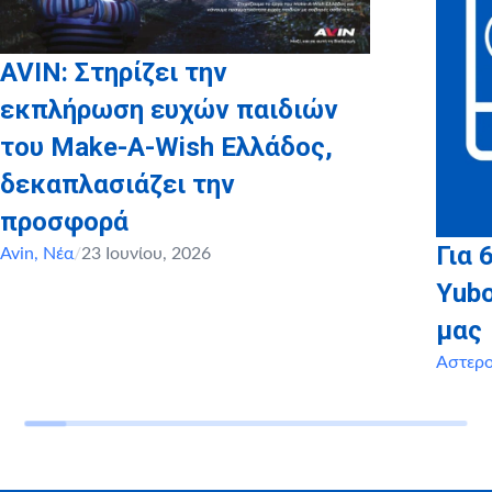
AVIN: Στηρίζει την
εκπλήρωση ευχών παιδιών
του Make-A-Wish Ελλάδος,
δεκαπλασιάζει την
προσφορά
Για 
Avin
,
Νέα
/
23 Ιουνίου, 2026
Yubo
μας
Αστερ