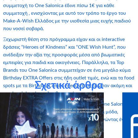
συμμετοχή το One Salonica έδινε πίσω 1€ για κάθε
συμμετοχή , ενισχύοντας με αυτό τον τρόπο το έργο του
Make-A-Wish Ελλάδος με την υιοθεσία μιας ευχής παιδιού
που νοσεί σοβαρά.
Ξεχωριστή θέση στο πρόγραμμα είχαν και οι interactive
δράσεις “Heroes of Kindness” και “ONE Wish Hunt”, που
ανέδειξαν την αξία της προσφοράς μέσα από βιωματικές
εμπειρίες για παιδιά και οικογένειες. Παράλληλα, τα Top
Brands του One Salonica συμμετείχαν σε ένα μεγάλο κύμα
Birthday EXTRA Offers στις ήδη outlet τιμές, ενώ και τα food
Σχετικά άρθρα
spots με τα Birthday Combo Menus τους έδωσαν ακόμη και
στο lunch break… φιλανθρωπικό χαρακτήρα.
Με σύνθημα “
Shopping that Gives Back
”, το One Salonica
απέδειξε πως το shopping μπορεί να συνδυάζει μόδα,
εμπειρίες και ουσιαστική προσφορά, δημιουργώντας ένα
meaningful anniversary celebration.