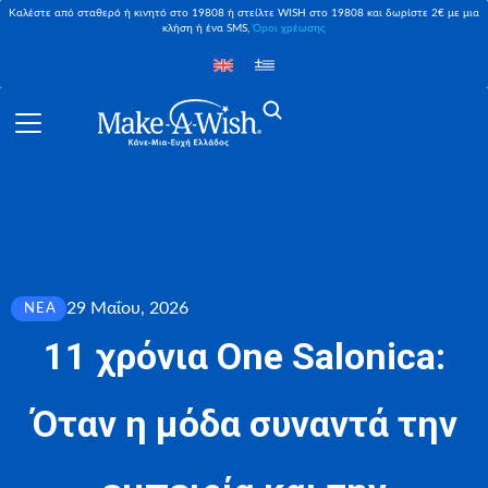
Καλέστε από σταθερό ή κινητό στο 19808 ή στείλτε WISH στο 19808 και δωρίστε 2€ με μια
κλήση ή ένα SMS,
Όροι χρέωσης
29 Μαΐου, 2026
ΝΈΑ
11 χρόνια One Salonica:
Όταν η μόδα συναντά την