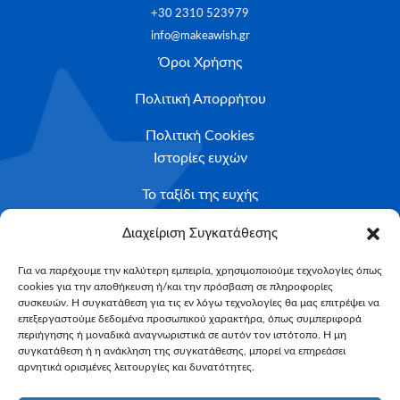
+30 2310 523979
info@makeawish.gr
Όροι Χρήσης
Πολιτική Απορρήτου
Πολιτική Cookies
Ιστορίες ευχών
Το ταξίδι της ευχής
Κριτήρια Καταλληλότητας
Διαχείριση Συγκατάθεσης
Υποβολή Αιτήματος
Για να παρέχουμε την καλύτερη εμπειρία, χρησιμοποιούμε τεχνολογίες όπως
cookies για την αποθήκευση ή/και την πρόσβαση σε πληροφορίες
NEWSLETTER
συσκευών. Η συγκατάθεση για τις εν λόγω τεχνολογίες θα μας επιτρέψει να
Email*
επεξεργαστούμε δεδομένα προσωπικού χαρακτήρα, όπως συμπεριφορά
περιήγησης ή μοναδικά αναγνωριστικά σε αυτόν τον ιστότοπο. Η μη
συγκατάθεση ή η ανάκληση της συγκατάθεσης, μπορεί να επηρεάσει
αρνητικά ορισμένες λειτουργίες και δυνατότητες.