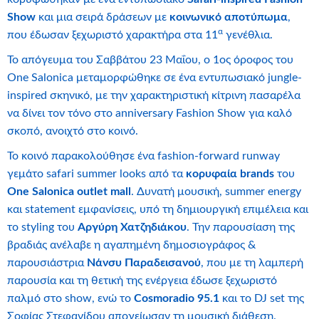
Show
και μια σειρά δράσεων με
κοινωνικό αποτύπωμα
,
α
που έδωσαν ξεχωριστό χαρακτήρα στα 11
γενέθλια.
Το απόγευμα του Σαββάτου 23 Μαΐου, ο 1ος όροφος του
One Salonica μεταμορφώθηκε σε ένα εντυπωσιακό jungle-
inspired σκηνικό, με την χαρακτηριστική κίτρινη πασαρέλα
να δίνει τον τόνο στο anniversary Fashion Show για καλό
σκοπό, ανοιχτό στο κοινό.
Το κοινό παρακολούθησε ένα fashion-forward runway
γεμάτο safari summer looks από τα
κορυφαία brands
του
One Salonica
outlet mall
. Δυνατή μουσική, summer energy
και statement εμφανίσεις, υπό τη δημιουργική επιμέλεια και
το styling του
Αργύρη Χατζηδιάκου
. Την παρουσίαση της
βραδιάς ανέλαβε η αγαπημένη δημοσιογράφος &
παρουσιάστρια
Νάνσυ Παραδεισανού
, που με τη λαμπερή
παρουσία και τη θετική της ενέργεια έδωσε ξεχωριστό
παλμό στο show, ενώ το
Cosmoradio 95.1
και το DJ set της
Σοφίας Στεφανίδου απογείωσαν τη μουσική διάθεση.