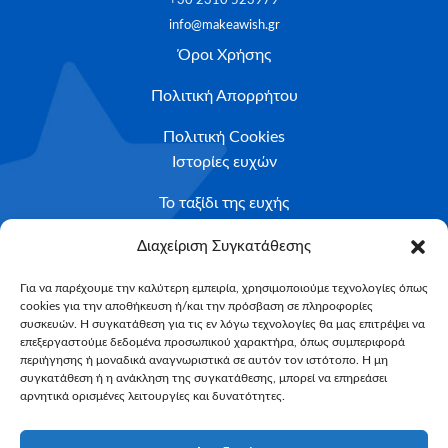
+30 2310 523979
info@makeawish.gr
Όροι Χρήσης
Πολιτική Απορρήτου
Πολιτική Cookies
Ιστορίες ευχών
Το ταξίδι της ευχής
Κριτήρια Καταλληλότητας
Διαχείριση Συγκατάθεσης
Υποβολή Αιτήματος
Για να παρέχουμε την καλύτερη εμπειρία, χρησιμοποιούμε τεχνολογίες όπως
cookies για την αποθήκευση ή/και την πρόσβαση σε πληροφορίες
NEWSLETTER
συσκευών. Η συγκατάθεση για τις εν λόγω τεχνολογίες θα μας επιτρέψει να
Email*
επεξεργαστούμε δεδομένα προσωπικού χαρακτήρα, όπως συμπεριφορά
περιήγησης ή μοναδικά αναγνωριστικά σε αυτόν τον ιστότοπο. Η μη
συγκατάθεση ή η ανάκληση της συγκατάθεσης, μπορεί να επηρεάσει
αρνητικά ορισμένες λειτουργίες και δυνατότητες.