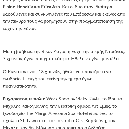
Elaine Hendrix
και
Erica Ash
. Και οι δύο ήταν ιδιαίτερα
χαρούμενες και συγκινημένες που μπόρεσαν και εκείνες από
την πελυρά τους να βοηθήσουν στην πραγματοποίηση της
ευχής της Ξένιας.
Με τη βοήθεια της Βίκυς Καγιά, η Ευχή της μικρής Νταϊάνας,
7 χρονών, έγινε πραγματικότητα. Ήθελε να γίνει μοντέλο!
Ο Κωνσταντίνος, 13 χρονών, ήθελε να αποκτήσει ένα
ενυδρείο. Η ευχή του εκείνη την ημέρα έγινε
πραγματικότητα!
Ευχαριστούμε πολύ:
Work Shop by Vicky Kayia, το ίδρυμα
Μιχάλης Κακογιάννης, την θεατρική ομάδα Art Εμείς, το
ξενοδοχείο The Margi, Aressana Spa Hotel & Suites, το
σχολείο St. Lawrence, το sm studio-Οικ. Καρβούνη, τον
Μιχάλη Κανίδη, Μόνωση και συσκευασία Ανδρέας