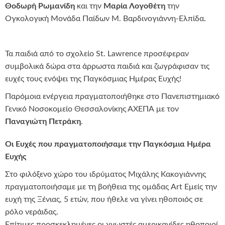
Θοδωρή Ρωμανίδη
και την
Μαρία Λογοθέτη
την
Ογκολογική Μονάδα Παίδων Μ. Βαρδινογιάννη-Ελπίδα.
Τα παιδιά από το σχολείο St. Lawrence προσέφεραν
συμβολικά δώρα στα άρρωστα παιδιά και ζωγράφισαν τις
ευχές τους ενόψει της Παγκόσμιας Ημέρας Ευχής!
Παρόμοια ενέργεια πραγματοποιήθηκε στο Πανεπιστημιακό
Γενικό Νοσοκομείο Θεσσαλονίκης ΑΧΕΠΑ με τον
Παναγιώτη Πετράκη
.
Οι Ευχές που πραγματοποιήσαμε την Παγκόσμια Ημέρα
Ευχής
Στο φιλόξενο χώρο του ιδρύματος Μιχάλης Κακογιάννης
πραγματοποιήσαμε με τη βοήθεια της ομάδας Art Εμείς την
ευχή της Ξένιας, 5 ετών, που ήθελε να γίνει ηθοποιός σε
ρόλο νεράιδας.
Επίτιμες προσκεκλημένες οι γνωστές αμερικανίδες ηθοποιοί