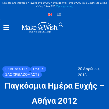
Καλέστε από σταθερό ή κινητό στο 19808 ή στείλτε WISH στο 19808 και δωρίστε 2€ με μια
κλήση ή ένα SMS,
Όροι χρέωσης
20 Απριλίου,
ΕΚΔΗΛΏΣΕΙΣ
ΕΥΧΈΣ
2013
ΣΑΣ ΧΡΕΙΑΖΌΜΑΣΤΕ
Παγκόσμια Ημέρα Ευχής –
Αθήνα 2012