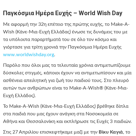
Παγκόσμια Ημέρα Ευχής – World Wish Day
Mε αφορμή την 32η επέτειο της πρώτης ευχής, το Make-A-
Wish (Κάνε-Μια-Ευχή Ελλάδας) ένωσε τις δυνάμεις του με
τα υπόλοιπα παραρτήματά του σε όλο τον κόσμο και
γιόρτασε για τρίτη χρονιά την Παγκόσμια Ημέρα Ευχής
www.worldwishday.org
.
Παρόλο που όλοι μας τα τελευταία χρόνια αντιμετωπίζουμε
δύσκολες στιγμές, κάποιοι έχουν να αντιμετωπίσουν και μία
ασθένεια απειλητική για ζωή του παιδιού τους. Στο πλευρό
αυτών των ανθρώπων είναι το Μake-A-Wish® (Κάνε-Μια-
Ευχή Ελλάδος).
Το Μake-A-Wish (Κάνε-Μια-Ευχή Ελλάδος) βρέθηκε δίπλα
στα παιδιά που μας έχουν ανάγκη στα Νοσοκομεία σε
Αθήνα και Θεσσαλονίκη και εκπλήρωσε τις Ευχές 3 παιδιών.
Στις 27 Απριλίου επισκεφτήκαμε μαζί με την
Βίκυ Καγιά
, το