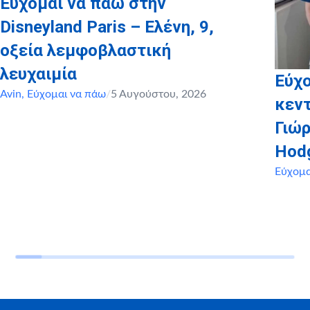
Εύχομαι να πάω στην
Disneyland Paris – Ελένη, 9,
οξεία λεμφοβλαστική
λευχαιμία
Εύχο
Avin
,
Εύχομαι να πάω
/
5 Αυγούστου, 2026
κεντ
Γιώρ
Hod
Εύχομα