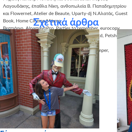
Λαγουδάκης, έπαθλα Νίκη, ανθοπωλεία Β. Παπαδημητρίου
και Flowernet, Atelier de Beaute, Uparty-dj N.Αλατάς, Guest
Σχετικά άρθρα
Book, Home Cinema Μάκης,
Βεστιάριο, AlpamayoPro, Parties to remember, eurocopy,
Avis, Νινεμία Resort, Water Inn ΕΠΕ, Aquard Ltd, Petshop
γαβ και νιαου, Ευζην , Μεταφορές Πανεβοϊκή,
Ζαχαροπλαστείο Κ. Μαντέσκας, Alouette, Stamper,
Accessorise, Zara, Ανεμώνη, Pizza Fan.