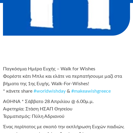
Παγκόσμια Ημέρα Ευχής – Walk for Wishes
Φορέστε κάτι Μπλε και ελάτε να περπατήσουμε μαζί στα
βήματα της 1ης Ευχής. Walk-For-Wishes!
* κάνετε share ‪
#
worldwishday
& ‪
#
makeawishgreece
AΘΗΝΑ * Σάββατο 28 Απριλίου @ 6.00μ.μ.
Αφετηρία: Στάση ΗΣΑΠ Θησείου
Τερματισμός: Πύλη Αδριανού
Ένας περίπατος με σκοπό την εκπλήρωση Ευχών παιδιών,