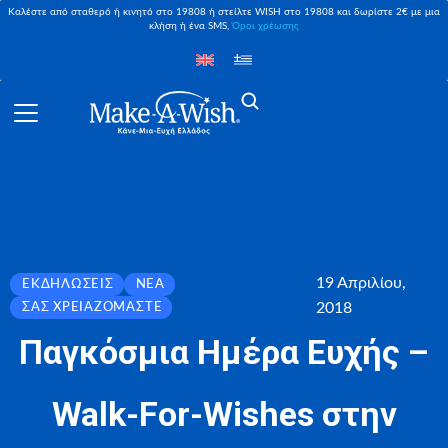
Καλέστε από σταθερό ή κινητό στο 19808 ή στείλτε WISH στο 19808 και δωρίστε 2€ με μια
κλήση ή ένα SMS,
Όροι χρέωσης
19 Απριλίου,
ΕΚΔΗΛΏΣΕΙΣ
ΝΈΑ
2018
ΣΑΣ ΧΡΕΙΑΖΌΜΑΣΤΕ
Παγκόσμια Ημέρα Ευχής –
Walk-For-Wishes στην