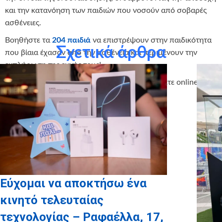
και την κατανόηση των παιδιών που νοσούν από σοβαρές
ασθένειες.
Βοηθήστε τα
204 παιδιά
να επιστρέψουν στην παιδικότητα
Σχετικά άρθρα
που βίαια έχασαν από την ασθένεια και περιμένουν την
εκπλήρωση της ευχής τους!
Σε περίπτωση που θέλετε να πραγματοποιήσετε online την
παραγγελία σας πατήστε
ΕΔΩ
Εύχομαι να αποκτήσω ένα
κινητό τελευταίας
τεχνολογίας – Ραφαέλλα, 17,