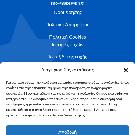
info@makeawish.gr
Όροι Χρήσης
Πολιτική Απορρήτου
Πολιτική Cookies
Ιστορίες ευχών
Το ταξίδι της ευχής
Κριτήρια Καταλληλότητας
Διαχείριση Συγκατάθεσης
Υποβολή Αιτήματος
Για να παρέχουμε την καλύτερη εμπειρία, χρησιμοποιούμε τεχνολογίες όπως
cookies για την αποθήκευση ή/και την πρόσβαση σε πληροφορίες
NEWSLETTER
συσκευών. Η συγκατάθεση για τις εν λόγω τεχνολογίες θα μας επιτρέψει να
Email*
επεξεργαστούμε δεδομένα προσωπικού χαρακτήρα, όπως συμπεριφορά
περιήγησης ή μοναδικά αναγνωριστικά σε αυτόν τον ιστότοπο. Η μη
συγκατάθεση ή η ανάκληση της συγκατάθεσης, μπορεί να επηρεάσει
αρνητικά ορισμένες λειτουργίες και δυνατότητες.
Αποδοχή