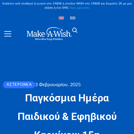
Καλέστε από σταθερό ή κινητό στο 19808 ή στείλτε WISH στο 19808 και δωρίστε 2€ με μια
κλήση ή ένα SMS,
Όροι χρέωσης
3 Φεβρουαρίου, 2025
ΑΣΤΕΡΟΝΈΑ
Παγκόσμια Ημέρα
Παιδικού & Εφηβικού