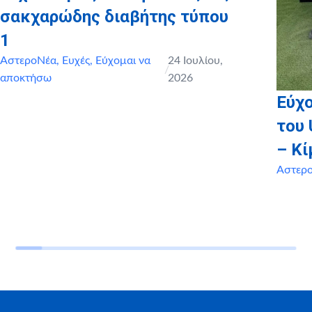
σακχαρώδης διαβήτης τύπου
1
ΑστεροΝέα
,
Ευχές
,
Εύχομαι να
24 Ιουλίου,
/
αποκτήσω
2026
Εύχο
του 
– Κί
Αστερ