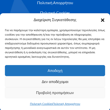
Πολιτική Απορρήτου
Πολιτική Cookies
Ιστορίες ευχών
Διαχείριση Συγκατάθεσης
Το ταξίδι της ευχής
Για να παρέχουμε την καλύτερη εμπειρία, χρησιμοποιούμε τεχνολογίες όπως
cookies για την αποθήκευση ή/και την πρόσβαση σε πληροφορίες
Κριτήρια Καταλληλότητας
συσκευών. Η συγκατάθεση για τις εν λόγω τεχνολογίες θα μας επιτρέψει να
επεξεργαστούμε δεδομένα προσωπικού χαρακτήρα, όπως συμπεριφορά
περιήγησης ή μοναδικά αναγνωριστικά σε αυτόν τον ιστότοπο. Η μη
Υποβολή Αιτήματος
συγκατάθεση ή η ανάκληση της συγκατάθεσης, μπορεί να επηρεάσει
NEWSLETTER
αρνητικά ορισμένες λειτουργίες και δυνατότητες.
Email*
Αποδοχή
Δεν αποδέχομαι
Προβολή προτιμήσεων
Πολιτική Cookies
Πολιτική Απορρήτου
Make-A-Wish Greece © 2025