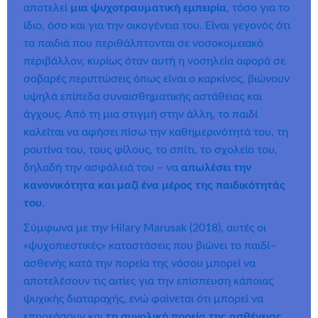
αποτελεί
µια ψυχοτραυµατική εμπειρία
, τόσο για το
ίδιο, όσο και για την οικογένεια του. Είναι γεγονός ότι
τα παιδιά που περιθάλπτονται σε νοσοκομειακό
περιβάλλον, κυρίως όταν αυτή η νοσηλεία αφορά σε
σοβαρές περιπτώσεις όπως είναι ο καρκίνος, βιώνουν
υψηλά επίπεδα συναισθηματικής αστάθειας και
άγχους. Από τη μια στιγμή στην άλλη, το παιδί
καλείται να αφήσει πίσω την καθημερινότητά του, τη
ρουτίνα του, τους φίλους, το σπίτι, το σχολείο του,
δηλαδή την ασφάλειά του – να
απωλέσει την
κανονικότητα και μαζί ένα μέρος της παιδικότητάς
του
.
Σύμφωνα με την Hilary Marusak (2018), αυτές οι
«ψυχοπιεστικές» καταστάσεις που βιώνει το παιδί–
ασθενής κατά την πορεία της νόσου μπορεί να
αποτελέσουν τις αιτίες για την επίσπευση κάποιας
ψυχικής διαταραχής, ενώ φαίνεται ότι μπορεί να
επηρεάσουν και
τη συνολική πορεία της ασθένειας
.