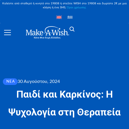
Καλέστε από σταθερό ή κινητό στο 19808 ή στείλτε WISH στο 19808 και δωρίστε 2€ με μια
κλήση ή ένα SMS,
Όροι χρέωσης
30 Αυγούστου, 2024
ΝΈΑ
Παιδί και Καρκίνος: Η
Ψυχολογία στη Θεραπεία