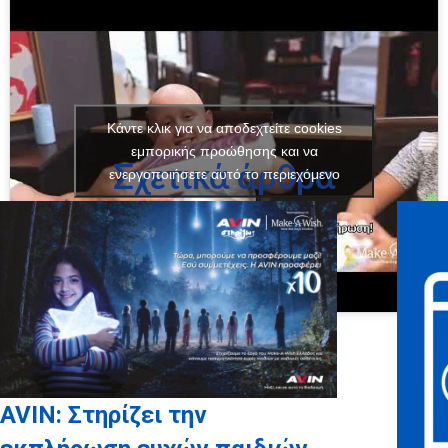
Κάντε κλικ για να αποδεχτείτε cookies
εμπορικής προώθησης και να
Σχετικά άρθρα
ενεργοποιήσετε αυτό το περιεχόμενο
AVIN: Στηρίζει την