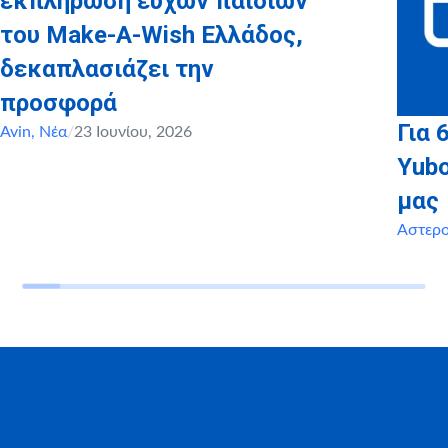
εκπλήρωση ευχών παιδιών
του Make-A-Wish Ελλάδος,
δεκαπλασιάζει την
προσφορά
Για 
Avin
,
Νέα
/
23 Ιουνίου, 2026
Yubo
μας
Αστερ