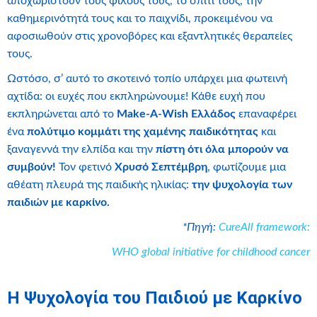
αποχωριστούν τους φίλους τους, το σπίτι τους, την
καθημερινότητά τους και το παιχνίδι, προκειμένου να
αφοσιωθούν στις χρονοβόρες και εξαντλητικές θεραπείες
τους.
Ωστόσο, σ’ αυτό το σκοτεινό τοπίο υπάρχει μια φωτεινή
αχτίδα: οι ευχές που εκπληρώνουμε! Κάθε ευχή που
εκπληρώνεται από το
Make-A-Wish Ελλάδος
επαναφέρει
ένα
πολύτιμο κομμάτι της χαμένης παιδικότητας
και
ξαναγεννά την ελπίδα και την
πίστη ότι όλα μπορούν να
συμβούν!
Τον φετινό
Χρυσό Σεπτέμβρη
, φωτίζουμε μια
αθέατη πλευρά της παιδικής ηλικίας:
την ψυχολογία των
παιδιών με καρκίνο.
*Πηγή:
CureAll framework:
WHO global initiative for childhood cancer
Η Ψυχολογία του Παιδιού με Καρκίνο