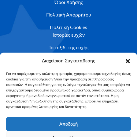
Όροι Χρήσης
Πολιτική Απορρήτου
Πολιτική Cookies
Ιστορίες ευχών
Το ταξίδι της ευχής
Κριτήρια Καταλληλότητας
Διαχείριση Συγκατάθεσης
Υποβολή Αιτήματος
Για να παρέχουμε την καλύτερη εμπειρία, χρησιμοποιούμε τεχνολογίες όπως
cookies για την αποθήκευση ή/και την πρόσβαση σε πληροφορίες
NEWSLETTER
συσκευών. Η συγκατάθεση για τις εν λόγω τεχνολογίες θα μας επιτρέψει να
Email*
επεξεργαστούμε δεδομένα προσωπικού χαρακτήρα, όπως συμπεριφορά
περιήγησης ή μοναδικά αναγνωριστικά σε αυτόν τον ιστότοπο. Η μη
συγκατάθεση ή η ανάκληση της συγκατάθεσης, μπορεί να επηρεάσει
αρνητικά ορισμένες λειτουργίες και δυνατότητες.
Αποδοχή