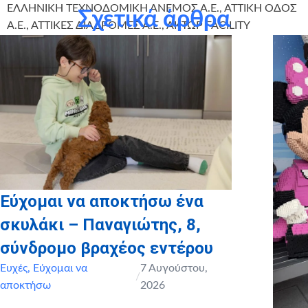
ΕΛΛΗΝΙΚΗ ΤΕΧΝΟΔΟΜΙΚΗ ΑΝΕΜΟΣ Α.Ε., ΑΤΤΙΚΗ ΟΔΟΣ
Σχετικά άρθρα
Α.Ε., ΑΤΤΙΚΕΣ ΔΙΑΔΡΟΜΕΣ Α.Ε., ΑΚΤΩΡ FACILITY
MANAGEMENT).
Εύχομαι να αποκτήσω ένα
σκυλάκι – Παναγιώτης, 8,
σύνδρομο βραχέος εντέρου
Ευχές
,
Εύχομαι να
7 Αυγούστου,
/
αποκτήσω
2026