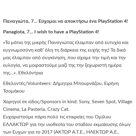
Παναγιώτα, 7… Εύχομαι να αποκτήσω ένα PlayStation 4!
Panagiota, 7… I wish to have a PlayStation 4!
«Τα μάτια της μικρής Παναγιώτας έλαμπαν από ευτυχία και
ευγνωμοσύνη καθ’ όλη τη διάρκεια της ευχής της! Τα δικά
μας έλαμπαν από συγκίνηση, που είχαμε την τιμή και την
ευλογία, να μοιραστούμε μαζί της την ξεχωριστή ημέρα
της…». Εθελόντρια
Εθελοντές/Volunteers: Δήμητρα Μπουρνάζου, Ειρήνη
Τσομάκου
Χορηγοί σε είδος/Sponsors in kind: Sony, Seven Spot, Village
Cinema, La Pasteria, Crazy Cat.
Ευχαριστούμε πάρα πολύ τις εταιρείες του Ομίλου
ΕΛΛΑΚΤΩΡ για την υιοθεσία του σταδίου εκμαίευσης όλων
των Ευχών για το 2017 (ΑΚΤΩΡ Α.Τ.Ε., ΗΛΕΚΤΩΡ Α.Ε.,