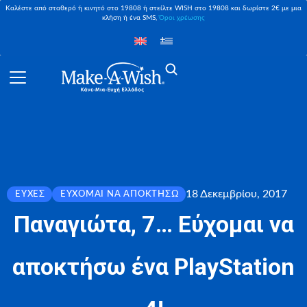
Καλέστε από σταθερό ή κινητό στο 19808 ή στείλτε WISH στο 19808 και δωρίστε 2€ με μια
κλήση ή ένα SMS,
Όροι χρέωσης
18 Δεκεμβρίου, 2017
ΕΥΧΈΣ
ΕΎΧΟΜΑΙ ΝΑ ΑΠΟΚΤΉΣΩ
Παναγιώτα, 7… Εύχομαι να
αποκτήσω ένα PlayStation