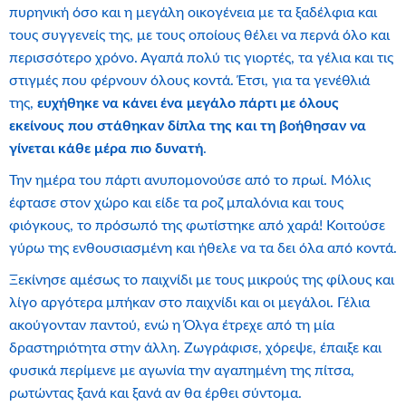
πυρηνική όσο και η μεγάλη οικογένεια με τα ξαδέλφια και
τους συγγενείς της, με τους οποίους θέλει να περνά όλο και
περισσότερο χρόνο. Αγαπά πολύ τις γιορτές, τα γέλια και τις
στιγμές που φέρνουν όλους κοντά. Έτσι, για τα γενέθλιά
της,
ευχήθηκε να κάνει ένα μεγάλο πάρτι με όλους
εκείνους που στάθηκαν δίπλα της και τη βοήθησαν να
γίνεται κάθε μέρα πιο δυνατή
.
Την ημέρα του πάρτι ανυπομονούσε από το πρωί. Μόλις
έφτασε στον χώρο και είδε τα ροζ μπαλόνια και τους
φιόγκους, το πρόσωπό της φωτίστηκε από χαρά! Κοιτούσε
γύρω της ενθουσιασμένη και ήθελε να τα δει όλα από κοντά.
Ξεκίνησε αμέσως το παιχνίδι με τους μικρούς της φίλους και
λίγο αργότερα μπήκαν στο παιχνίδι και οι μεγάλοι. Γέλια
ακούγονταν παντού, ενώ η Όλγα έτρεχε από τη μία
δραστηριότητα στην άλλη. Ζωγράφισε, χόρεψε, έπαιξε και
φυσικά περίμενε με αγωνία την αγαπημένη της πίτσα,
ρωτώντας ξανά και ξανά αν θα έρθει σύντομα.