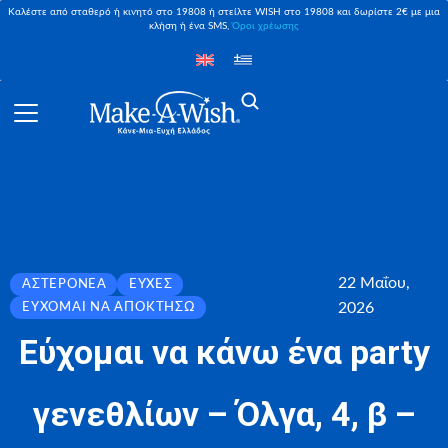
Καλέστε από σταθερό ή κινητό στο 19808 ή στείλτε WISH στο 19808 και δωρίστε 2€ με μια
κλήση ή ένα SMS,
Όροι χρέωσης
22 Μαΐου,
ΑΣΤΕΡΟΝΈΑ
ΕΥΧΈΣ
2026
ΕΎΧΟΜΑΙ ΝΑ ΑΠΟΚΤΉΣΩ
Εύχομαι να κάνω ένα party
γενεθλίων – Όλγα, 4, β –