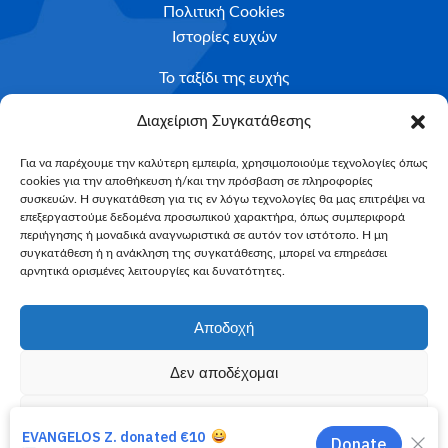
Πολιτική Cookies
Ιστορίες ευχών
Το ταξίδι της ευχής
Κριτήρια Καταλληλότητας
Διαχείριση Συγκατάθεσης
Υποβολή Αιτήματος
Για να παρέχουμε την καλύτερη εμπειρία, χρησιμοποιούμε τεχνολογίες όπως
cookies για την αποθήκευση ή/και την πρόσβαση σε πληροφορίες
NEWSLETTER
συσκευών. Η συγκατάθεση για τις εν λόγω τεχνολογίες θα μας επιτρέψει να
Email*
επεξεργαστούμε δεδομένα προσωπικού χαρακτήρα, όπως συμπεριφορά
περιήγησης ή μοναδικά αναγνωριστικά σε αυτόν τον ιστότοπο. Η μη
συγκατάθεση ή η ανάκληση της συγκατάθεσης, μπορεί να επηρεάσει
αρνητικά ορισμένες λειτουργίες και δυνατότητες.
Αποδοχή
Δεν αποδέχομαι
Make-A-Wish Greece © 2025
Προβολή προτιμήσεων
All Rights Reserved
Web Magic by
Toulange