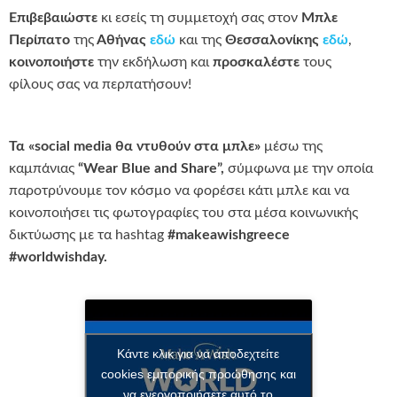
Ε
π
ιβεβαιώστε
κι εσείς τη συμμετοχή σας στον
Μ
π
λε
Περί
π
ατο
της
Αθήνας
εδώ
και της
Θεσσαλονίκης
εδώ
,
κοινο
π
οιήστε
την εκδήλωση και
π
ροσκαλέστε
τους
φίλους σας να περπατήσουν!
Τα «social media θα ντυθούν στα μπλε»
μέσω της
καμπάνιας
“Wear Blue and Share”,
σύμφωνα με την οποία
παροτρύνουμε τον κόσμο να φορέσει κάτι μπλε και να
κοινοποιήσει τις φωτογραφίες του στα μέσα κοινωνικής
δικτύωσης με τα hashtag
#makeawishgreece
#worldwishday.
Κάντε κλικ για να αποδεχτείτε
cookies εμπορικής προώθησης και
να ενεργοποιήσετε αυτό το