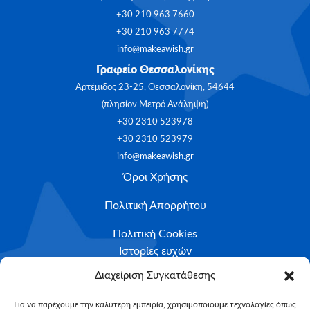
+30 210 963 7660
+30 210 963 7774
info@makeawish.gr
Γραφείο Θεσσαλονίκης
Αρτέμιδος 23-25, Θεσσαλονίκη, 54644
(πλησίον Μετρό Ανάληψη)
+30 2310 523978
+30 2310 523979
info@makeawish.gr
Όροι Χρήσης
Πολιτική Απορρήτου
Πολιτική Cookies
Ιστορίες ευχών
Διαχείριση Συγκατάθεσης
Το ταξίδι της ευχής
Για να παρέχουμε την καλύτερη εμπειρία, χρησιμοποιούμε τεχνολογίες όπως
Κριτήρια Καταλληλότητας