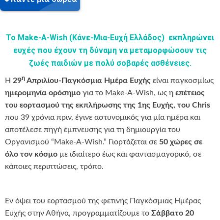
Το
Make-A-Wish (Κάνε-Μια-Ευχή Ελλάδος)
εκπληρώνει
ευχές που έχουν τη δύναμη να μεταμορφώσουν τις
ζωές παιδιών με πολύ σοβαρές ασθένειες.
η
Η
29
Απριλίου-Παγκόσμια Ημέρα Ευχής
είναι παγκοσμίως
ημερομηνία ορόσημο
για το Make-A-Wish, ως η
επέτειος
του εορτασμού της εκπλήρωσης της
1ης Ευχής, του Chris
που 39 χρόνια πριν, έγινε αστυνομικός για μία ημέρα και
αποτέλεσε πηγή έμπνευσης για τη δημιουργία του
Οργανισμού “Make-A-Wish.” Γιορτάζεται σε
50 χώρες σε
όλο τον κόσμο
με ιδιαίτερο έως και φαντασμαγορικό, σε
κάποιες περιπτώσεις, τρόπο.
Εν όψει του εορτασμού της φετινής Παγκόσμιας Ημέρας
Ευχής στην Αθήνα, προγραμματίζουμε το
Σάββατο 20