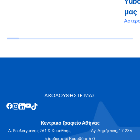
Yubo
μας
Αστερ
ΑΚΟΛΟΥΘΗΣΤΕ ΜΑΣ
Κεντρικό Γραφείο Αθήνας
Λ. Βουλιαγμένης 261 & Κυμοθόης, Αγ. Δημήτριος, 17 236
(είσοδος από Κυμοθόης 67)