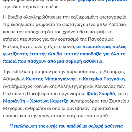
την τόσο σημαντική ημέρα.
Η βραδιά ολοκληρώθηκε με την καθιερωμένη φωτογραφία
της εκδήλωσης με φόντο το φωταγωγημένο μπλε Ζάππειο
και με την υπόσχεση ότι του χρόνου θα επιστρέψει ο
ετήσιος περίπατος για τον εορτασμό της Παγκόσμιας
Ημέρας Ευχής, ανοιχτός στο κοινό,
σε περισσότερες πόλεις,
φωτίζοντας έτσι την ελπίδα και την αισιοδοξία για όλα τα
παιδιά που πάσχουν από μία σοβαρή ασθένεια.
Την εκδήλωση τίμησαν με την παρουσία τους, ο Δήμαρχος
Αθηναίων,
Κώστας Μπακογιάννης
, η
Κατερίνα Γκαγκάκη
,
Αντιδήμαρχος Κοινωνικής Αλληλεγγύης και Κοινωνίας των
Πολιτών, η Πρέσβειρα του οργανισμού,
Φαίη Σκορδά
,
και η
Μαριάνθη – Χριστίνα Καφετζή
, Αντιπρόεδρος του Ζαππείου
Μεγάρου, άνθρωποι οι οποίοι συνέβαλαν πρακτικά και
ουσιαστικά στην πραγματοποίηση του εορτασμού.
Η εκπλήρωση της ευχής του παιδιού με σοβαρή ασθένεια