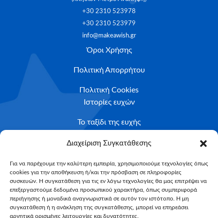
+30 2310 523978
+30 2310 523979
info@makeawish.gr
Όροι Χρήσης
Πολιτική Απορρήτου
Πολιτική Cookies
Ιστορίες ευχών
Το ταξίδι της ευχής
Κριτήρια Καταλληλότητας
Διαχείριση Συγκατάθεσης
Υποβολή Αιτήματος
Για να παρέχουμε την καλύτερη εμπειρία, χρησιμοποιούμε τεχνολογίες όπως
cookies για την αποθήκευση ή/και την πρόσβαση σε πληροφορίες
NEWSLETTER
συσκευών. Η συγκατάθεση για τις εν λόγω τεχνολογίες θα μας επιτρέψει να
Email*
επεξεργαστούμε δεδομένα προσωπικού χαρακτήρα, όπως συμπεριφορά
περιήγησης ή μοναδικά αναγνωριστικά σε αυτόν τον ιστότοπο. Η μη
συγκατάθεση ή η ανάκληση της συγκατάθεσης, μπορεί να επηρεάσει
αρνητικά ορισμένες λειτουργίες και δυνατότητες.