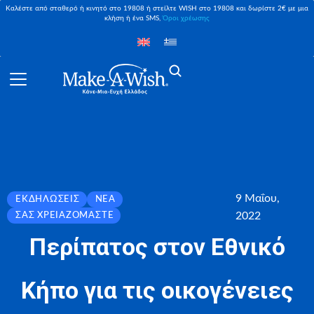
Καλέστε από σταθερό ή κινητό στο 19808 ή στείλτε WISH στο 19808 και δωρίστε 2€ με μια
κλήση ή ένα SMS,
Όροι χρέωσης
9 Μαΐου,
ΕΚΔΗΛΏΣΕΙΣ
ΝΈΑ
2022
ΣΑΣ ΧΡΕΙΑΖΌΜΑΣΤΕ
Περίπατος στον Εθνικό
Κήπο για τις οικογένειες