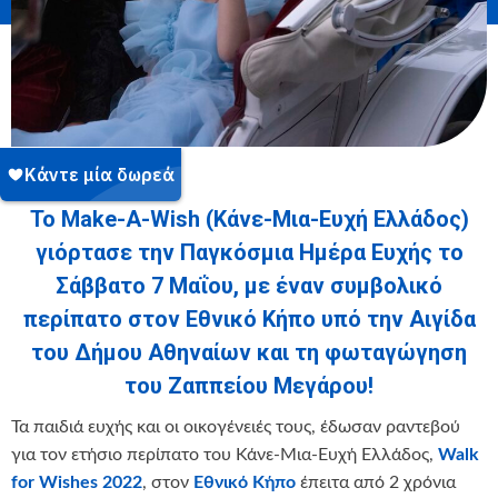
Το
Make-A-Wish (Κάνε-Μια-Ευχή Ελλάδος)
γιόρτασε την Παγκόσμια Ημέρα Ευχής το
Σάββατο 7 Μαΐου,
με έναν συμβολικό
περίπατο στον Εθνικό Κήπο υπό την Αιγίδα
του Δήμου Αθηναίων και τη φωταγώγηση
του Ζαππείου Μεγάρου!
Τα παιδιά ευχής και οι οικογένειές τους, έδωσαν ραντεβού
για τον ετήσιο περίπατο του Κάνε-Μια-Ευχή Ελλάδος,
Walk
for Wishes 2022
, στον
Εθνικό Κήπο
έπειτα από 2 χρόνια