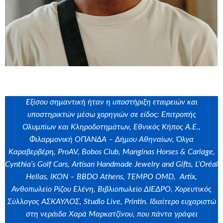
Εξίσου σημαντική ήταν η υποστήριξη εταιρειών και
υποστηρικτών μέσω χορηγιών σε είδος: Επιτροπής
Ολυμπίων και Κληροδοτημάτων, Εθνικός Κήπος Α.Ε.,
Φιλαρμονική ΟΠΑΝΔΑ – Δήμου Αθηναίων, Όλγα
Καραβερβέρη, ProAV, Bobos Club, Manginas Horses & Cariage,
Cynthia
’
s
Golf
Cars
,
Artisan
Handmade
Jewelry
and
Gifts
,
L
‘
Or
é
al
Hellas
,
IKON
–
BBDO
Athens
,
TEMPO
OMD
,
Artix
,
Ανθοπωλείο Ρίζου Ελένη, Βιβλιοπωλείο ΔΙΕΔΡΟ, Χορευτικός
Σύλλογος ΑΣΚΑΥΛΟΣ,
Studio
Live
,
Printin
. Ιδιαίτερο ευχαριστώ
στη νεράιδα Χαρά Μαρκατζίνου, που πάντα γράφει