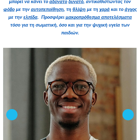
μπορεί να κάνει το
αδύνατο
δυνατό
, αντικαθιστώντας τον
φόβο
με την
αυτοπεποίθηση
, τη
θλίψη
με τη
χαρά
και το
άγχος
με την
ελπίδα
. Προσφέρει
μακροπρόθεσμα αποτελέσματα
τόσο για τη σωματική, όσο και για την ψυχική υγεία των
παιδιών.