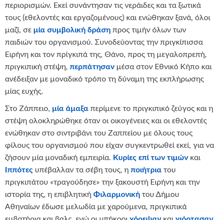
περιορισμών. Εκεί συνάντησαν τις νεράιδες και τα ξωτικά
τους (εθελοντές και εργαζομένους) και ενώθηκαν ξανά, όλοι
μαζί, σε
μία συμβολική δράση
προς τιμήν όλων των
παιδιών του οργανισμού. Συνοδεύοντας την πριγκίπισσα
Ειρήνη και τον πρίγκιπά της, Θάνο, προς τη μεγαλοπρεπή,
πριγκιπική στέψη,
περπάτησαν
μέσα στον Εθνικό Κήπο και
ανέδειξαν με μοναδικό τρόπο τη δύναμη της εκπλήρωσης
μίας ευχής.
Στο Ζάππειο,
μία άμαξα
περίμενε το πριγκιπικό ζεύγος και η
στέψη ολοκληρώθηκε όταν οι οικογένειες και οι εθελοντές
ενώθηκαν στο σιντριβάνι του Ζαππείου με όλους τους
φίλους του οργανισμού που είχαν συγκεντρωθεί εκεί, για να
ζήσουν μία μοναδική εμπειρία.
Κυρίες επί των τιμών
και
Ιππότες
υπέβαλλαν τα σέβη τους, η
ποιήτρια
του
πριγκιπάτου «τραγούδησε» την ξακουστή Ειρήνη και την
ιστορία της, η επιβλητική
Φιλαρμονική
του Δήμου
Αθηναίων έδωσε μελωδία με χαρούμενα, πριγκιπικά
εμβατήρια και βαλς, ενώ οι υπήκοοι
χόρεψαν
και
γιόρτασαν