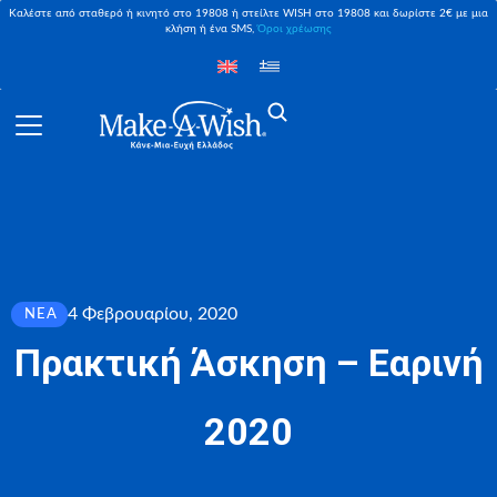
Καλέστε από σταθερό ή κινητό στο 19808 ή στείλτε WISH στο 19808 και δωρίστε 2€ με μια
κλήση ή ένα SMS,
Όροι χρέωσης
4 Φεβρουαρίου, 2020
ΝΈΑ
Πρακτική Άσκηση – Εαρινή
2020