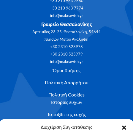
+30 210 963 7660
+30 210 963 7774
info@makeawish.gr
Γραφείο Θεσσαλονίκης
Αρτέμιδος 23-25, Θεσσαλονίκη, 54644
(πλησίον Μετρό Ανάληψη)
+30 2310 523978
+30 2310 523979
info@makeawish.gr
Όροι Χρήσης
Πολιτική Απορρήτου
Πολιτική Cookies
Ιστορίες ευχών
Το ταξίδι της ευχής
Κριτήρια Καταλληλότητας
Διαχείριση Συγκατάθεσης