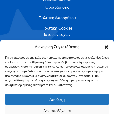
Όροι Χρήσης
Πολιτική Απορρήτου
Πολιτική Cookies
Ιστορίες ευχών
Το ταξίδι της ευχής
Διαχείριση Συγκατάθεσης
Κριτήρια Καταλληλότητας
Για να παρέχουμε την καλύτερη εμπειρία, χρησιμοποιούμε τεχνολογίες όπως
cookies για την αποθήκευση ή/και την πρόσβαση σε πληροφορίες
Υποβολή Αιτήματος
συσκευών. Η συγκατάθεση για τις εν λόγω τεχνολογίες θα μας επιτρέψει να
επεξεργαστούμε δεδομένα προσωπικού χαρακτήρα, όπως συμπεριφορά
NEWSLETTER
περιήγησης ή μοναδικά αναγνωριστικά σε αυτόν τον ιστότοπο. Η μη
Email*
συγκατάθεση ή η ανάκληση της συγκατάθεσης, μπορεί να επηρεάσει
αρνητικά ορισμένες λειτουργίες και δυνατότητες.
Αποδοχή
Δεν αποδέχομαι