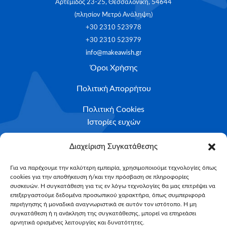
Αρτέμιδος 23-25, Θεσσαλονίκη, 54644
(πλησίον Μετρό Ανάληψη)
+30 2310 523978
+30 2310 523979
info@makeawish.gr
Όροι Χρήσης
Πολιτική Απορρήτου
Πολιτική Cookies
Ιστορίες ευχών
Το ταξίδι της ευχής
Διαχείριση Συγκατάθεσης
Κριτήρια Καταλληλότητας
Για να παρέχουμε την καλύτερη εμπειρία, χρησιμοποιούμε τεχνολογίες όπως
cookies για την αποθήκευση ή/και την πρόσβαση σε πληροφορίες
Υποβολή Αιτήματος
συσκευών. Η συγκατάθεση για τις εν λόγω τεχνολογίες θα μας επιτρέψει να
επεξεργαστούμε δεδομένα προσωπικού χαρακτήρα, όπως συμπεριφορά
NEWSLETTER
περιήγησης ή μοναδικά αναγνωριστικά σε αυτόν τον ιστότοπο. Η μη
Email*
συγκατάθεση ή η ανάκληση της συγκατάθεσης, μπορεί να επηρεάσει
αρνητικά ορισμένες λειτουργίες και δυνατότητες.