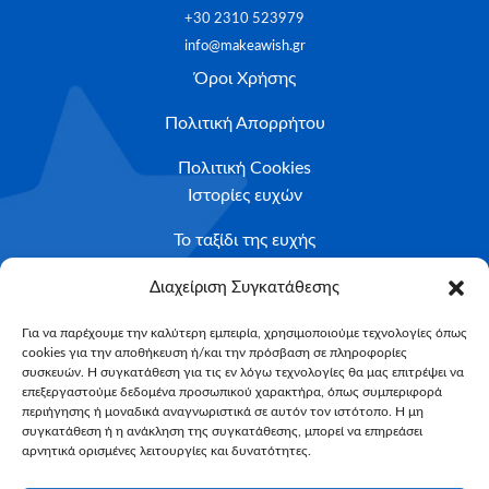
+30 2310 523979
info@makeawish.gr
Όροι Χρήσης
Πολιτική Απορρήτου
Πολιτική Cookies
Ιστορίες ευχών
Το ταξίδι της ευχής
Κριτήρια Καταλληλότητας
Διαχείριση Συγκατάθεσης
Υποβολή Αιτήματος
Για να παρέχουμε την καλύτερη εμπειρία, χρησιμοποιούμε τεχνολογίες όπως
cookies για την αποθήκευση ή/και την πρόσβαση σε πληροφορίες
NEWSLETTER
συσκευών. Η συγκατάθεση για τις εν λόγω τεχνολογίες θα μας επιτρέψει να
Email*
επεξεργαστούμε δεδομένα προσωπικού χαρακτήρα, όπως συμπεριφορά
περιήγησης ή μοναδικά αναγνωριστικά σε αυτόν τον ιστότοπο. Η μη
συγκατάθεση ή η ανάκληση της συγκατάθεσης, μπορεί να επηρεάσει
αρνητικά ορισμένες λειτουργίες και δυνατότητες.