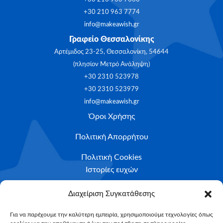
+30 210 963 7774
info@makeawish.gr
Γραφείο Θεσσαλονίκης
Αρτέμιδος 23-25, Θεσσαλονίκη, 54644
(πλησίον Μετρό Ανάληψη)
+30 2310 523978
+30 2310 523979
info@makeawish.gr
Όροι Χρήσης
Πολιτική Απορρήτου
Πολιτική Cookies
Ιστορίες ευχών
Το ταξίδι της ευχής
Διαχείριση Συγκατάθεσης
Κριτήρια Καταλληλότητας
Για να παρέχουμε την καλύτερη εμπειρία, χρησιμοποιούμε τεχνολογίες όπως