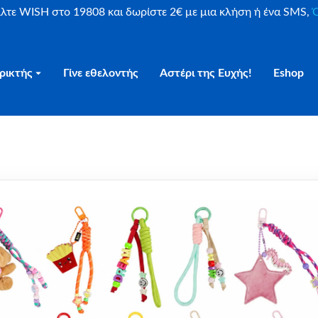
είλτε WISH στο 19808 και δωρίστε 2€ με μια κλήση ή ένα SMS,
Ο
ρικτής
Γίνε εθελοντής
Αστέρι της Ευχής!
Eshop