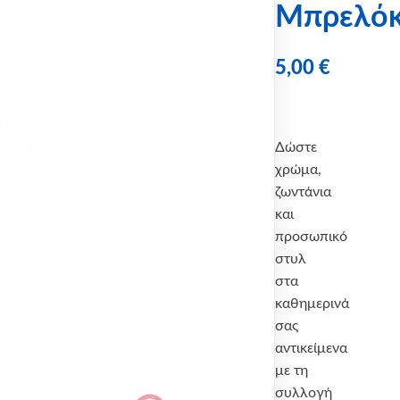
Μπρελό
5,00
€
Δώστε
χρώμα,
ζωντάνια
και
προσωπικό
στυλ
στα
καθημερινά
σας
αντικείμενα
με τη
συλλογή