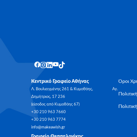
Κεντρικό Γραφείο Αθήνας
Όροι Χρ
Λ. Βουλιαγμένης 261 & Κυμοθόης, Αγ.
Πολιτικ
Δημήτριος, 17 236
(είσοδος από Κυμοθόης 67)
Πολιτική
+30 210 963 7660
+30 210 963 7774
info@makeawish.gr
Γραφείο Θεσσαλονίκης