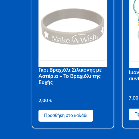
Γκρι Βραχιόλι Σιλικόνης με
Ιμάν
Αστέρια – Το Βραχιόλι της
συν
Ευχής
7,0
2,00
€
Πρ
Προσθήκη στο καλάθι