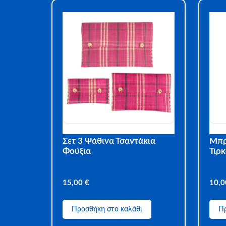
Σετ 3 Ψάθινα Τσαντάκια
Μπρ
Φούξια
Τιρ
15,00
€
10,
Προσθήκη στο καλάθι
Πρ