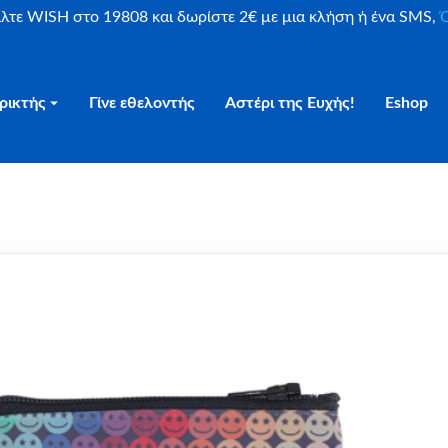
είλτε WISH στο 19808 και δωρίστε 2€ με μια κλήση ή ένα SMS,
Ο
ρικτής
Γίνε εθελοντής
Αστέρι της Ευχής!
Eshop
les Μαύρο