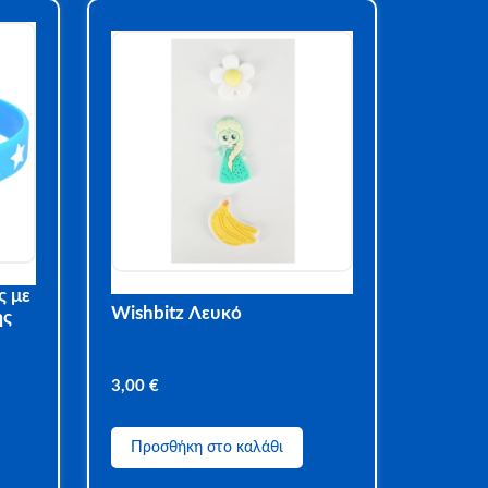
ς με
Wishbitz Λευκό
ης
3,00
€
Προσθήκη στο καλάθι