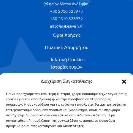
(πλησίον Μετρό Ανάληψη)
+30 2310 523978
+30 2310 523979
info@makeawish.gr
Όροι Χρήσης
Πολιτική Απορρήτου
Πολιτική Cookies
Ιστορίες ευχών
Το ταξίδι της ευχής
Διαχείριση Συγκατάθεσης
Κριτήρια Καταλληλότητας
Για να παρέχουμε την καλύτερη εμπειρία, χρησιμοποιούμε τεχνολογίες όπως
cookies για την αποθήκευση ή/και την πρόσβαση σε πληροφορίες
Υποβολή Αιτήματος
συσκευών. Η συγκατάθεση για τις εν λόγω τεχνολογίες θα μας επιτρέψει να
επεξεργαστούμε δεδομένα προσωπικού χαρακτήρα, όπως συμπεριφορά
NEWSLETTER
περιήγησης ή μοναδικά αναγνωριστικά σε αυτόν τον ιστότοπο. Η μη
Email*
συγκατάθεση ή η ανάκληση της συγκατάθεσης, μπορεί να επηρεάσει
αρνητικά ορισμένες λειτουργίες και δυνατότητες.