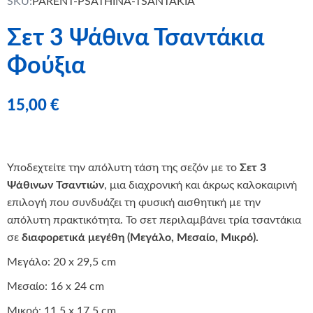
SKU:
PARENT-PSATHINA-TSANTAKIA
Σετ 3 Ψάθινα Τσαντάκια
Φούξια
15,00
€
Υποδεχτείτε την απόλυτη τάση της σεζόν με το
Σετ 3
Ψάθινων Τσαντιών
, μια διαχρονική και άκρως καλοκαιρινή
επιλογή που συνδυάζει τη φυσική αισθητική με την
απόλυτη πρακτικότητα. Το σετ περιλαμβάνει τρία τσαντάκια
σε
διαφορετικά μεγέθη (Μεγάλο, Μεσαίο, Μικρό).
Μεγάλο: 20 x 29,5 cm
Μεσαίο: 16 x 24 cm
Μικρό: 11,5 x 17,5 cm