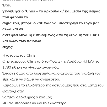
Έτσι,
γεννήθηκε ο “Chris – το αρκουδάκι” και μέσω της σειράς
που φέρουν το
σήμα του, μπορεί ο καθένας να υποστηρίξει το έργο μας,
αλλά και να
αντλήσει δύναμη εμπνεόμενος από τη δύναμη του Chris
και όλων των παιδιών
ευχής!
Η ιστορία του Chris
Ο επτάχρονος Chris από το Φοίνιξ της Αριζόνα (Η.Π.Α), το
1980 ήθελε να γίνει αστυνομικός.
Έπασχε όμως από λευχαιμία και ο αγώνας του για ζωή τον
είχε κάνει να πάψει να ονειρεύεται.
Καμάρωνε το ελικόπτερο της αστυνομίας που στα μάτια του
φάνταζε σαν
να ήταν ολόκληρος ο κόσμος.
«Κι αν μπορούσε να δει το ελικόπτερο