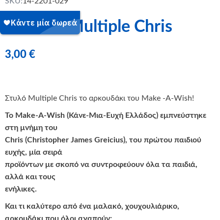
SKU:
14-2201-029
Στυλό – Multiple Chris
3,00
€
Στυλό Multiple Chris το αρκουδάκι του Make -A-Wish!
Το Make-A-Wish (Κάνε-Μια-Ευχή Ελλάδος) εμπνεύστηκε
στη μνήμη του
Chris (Christopher James Greicius), του πρώτου παιδιού
ευχής, μία σειρά
προϊόντων με σκοπό να συντροφεύουν όλα τα παιδιά,
αλλά και τους
ενήλικες.
Και τι καλύτερο από ένα μαλακό, χουχουλιάρικο,
αρκουδάκι που όλοι αγαπούν;