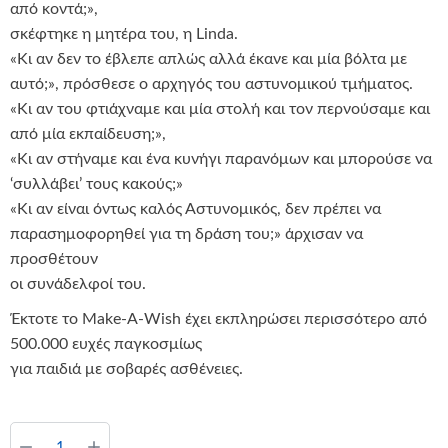
από κοντά;»,
σκέφτηκε η μητέρα του, η Linda.
«Κι αν δεν το έβλεπε απλώς αλλά έκανε και μία βόλτα με
αυτό;», πρόσθεσε ο αρχηγός του αστυνομικού τμήματος.
«Κι αν του φτιάχναμε και μία στολή και τον περνούσαμε και
από μία εκπαίδευση;»,
«Κι αν στήναμε και ένα κυνήγι παρανόμων και μπορούσε να
‘συλλάβει’ τους κακούς;»
«Κι αν είναι όντως καλός Αστυνομικός, δεν πρέπει να
παρασημοφορηθεί για τη δράση του;» άρχισαν να
προσθέτουν
οι συνάδελφοί του.
Έκτοτε το Make-A-Wish έχει εκπληρώσει περισσότερο από
500.000 ευχές παγκοσμίως
για παιδιά με σοβαρές ασθένειες.