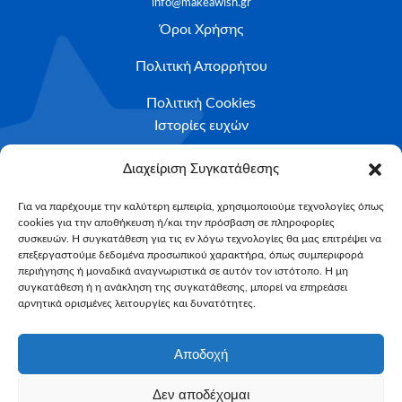
info@makeawish.gr
Όροι Χρήσης
Πολιτική Απορρήτου
Πολιτική Cookies
Ιστορίες ευχών
Το ταξίδι της ευχής
Διαχείριση Συγκατάθεσης
Κριτήρια Καταλληλότητας
Για να παρέχουμε την καλύτερη εμπειρία, χρησιμοποιούμε τεχνολογίες όπως
cookies για την αποθήκευση ή/και την πρόσβαση σε πληροφορίες
Υποβολή Αιτήματος
συσκευών. Η συγκατάθεση για τις εν λόγω τεχνολογίες θα μας επιτρέψει να
επεξεργαστούμε δεδομένα προσωπικού χαρακτήρα, όπως συμπεριφορά
NEWSLETTER
περιήγησης ή μοναδικά αναγνωριστικά σε αυτόν τον ιστότοπο. Η μη
Email*
συγκατάθεση ή η ανάκληση της συγκατάθεσης, μπορεί να επηρεάσει
αρνητικά ορισμένες λειτουργίες και δυνατότητες.
Αποδοχή
Δεν αποδέχομαι