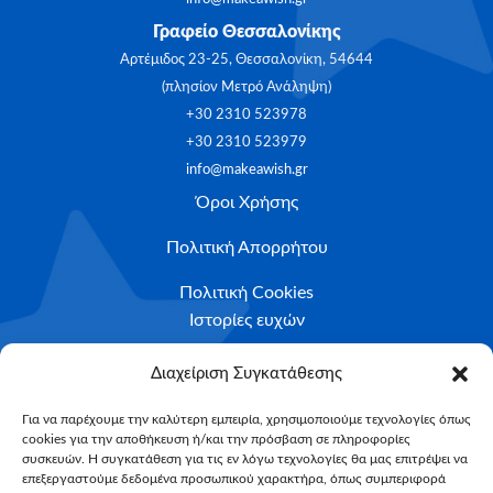
Γραφείο Θεσσαλονίκης
Αρτέμιδος 23-25, Θεσσαλονίκη, 54644
(πλησίον Μετρό Ανάληψη)
+30 2310 523978
+30 2310 523979
info@makeawish.gr
Όροι Χρήσης
Πολιτική Απορρήτου
Πολιτική Cookies
Ιστορίες ευχών
Το ταξίδι της ευχής
Διαχείριση Συγκατάθεσης
Κριτήρια Καταλληλότητας
Για να παρέχουμε την καλύτερη εμπειρία, χρησιμοποιούμε τεχνολογίες όπως
cookies για την αποθήκευση ή/και την πρόσβαση σε πληροφορίες
Υποβολή Αιτήματος
συσκευών. Η συγκατάθεση για τις εν λόγω τεχνολογίες θα μας επιτρέψει να
επεξεργαστούμε δεδομένα προσωπικού χαρακτήρα, όπως συμπεριφορά
NEWSLETTER