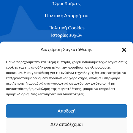
Όροι Χρήσης
Πολιτική Απορρήτου
Πολιτική Cookies
Ιστορίες ευχών
Το ταξίδι της ευχής
Διαχείριση Συγκατάθεσης
Κριτήρια Καταλληλότητας
Για να παρέχουμε την καλύτερη εμπειρία, χρησιμοποιούμε τεχνολογίες όπως
cookies για την αποθήκευση ή/και την πρόσβαση σε πληροφορίες
Υποβολή Αιτήματος
συσκευών. Η συγκατάθεση για τις εν λόγω τεχνολογίες θα μας επιτρέψει να
επεξεργαστούμε δεδομένα προσωπικού χαρακτήρα, όπως συμπεριφορά
NEWSLETTER
περιήγησης ή μοναδικά αναγνωριστικά σε αυτόν τον ιστότοπο. Η μη
Email*
συγκατάθεση ή η ανάκληση της συγκατάθεσης, μπορεί να επηρεάσει
αρνητικά ορισμένες λειτουργίες και δυνατότητες.
Αποδοχή
Δεν αποδέχομαι