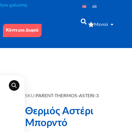
́ροι χρέωσης
Μενού
Κάντε μια Δωρεά
SKU:
PARENT-THERMOS-ASTERI-3
Θερμός Αστέρι
Μπορντό