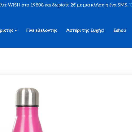
είλτε WISH στο 19808 και δωρίστε 2€ με μια κλήση ή ένα SMS,
Ο
ρικτής
Γίνε εθελοντής
Αστέρι της Ευχής!
Eshop
Θερμός Αστέρι Μπορντό